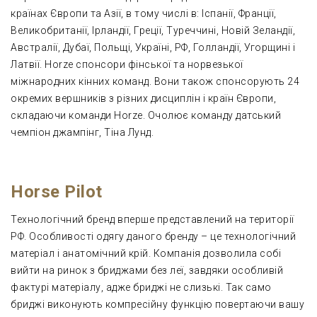
країнах Європи та Азії, в тому числі в: Іспанії, Франції,
Великобританії, Ірландії, Греції, Туреччині, Новій Зеландії,
Австралії, Дубаї, Польщі, Україні, РФ, Голландії, Угорщині і
Латвії. Horze спонсори фінської та норвезької
міжнародних кінних команд. Вони також спонсорують 24
окремих вершників з різних дисциплін і країн Європи,
складаючи команди Horze. Очолює команду датський
чемпіон джампінг, Тіна Лунд.
Horse Pilot
Технологічний бренд вперше представлений на території
РФ. Особливості одягу даного бренду – це технологічний
матеріал і анатомічний крій. Компанія дозволила собі
вийти на ринок з бриджами без леї, завдяки особливій
фактурі матеріалу, адже бриджі не слизькі. Так само
бриджі виконують компресійну функцію повертаючи вашу