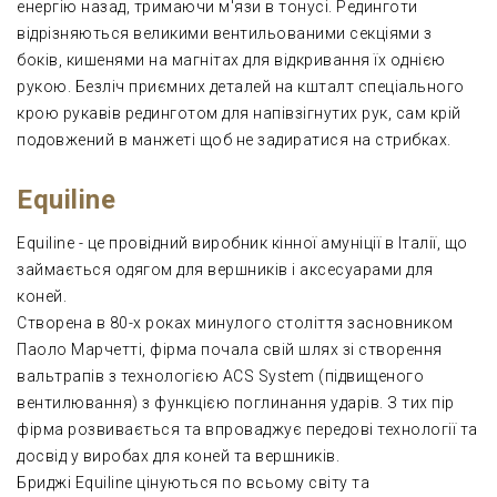
енергію назад, тримаючи м'язи в тонусі. Рединготи
відрізняються великими вентильованими секціями з
боків, кишенями на магнітах для відкривання їх однією
рукою. Безліч приємних деталей на кшталт спеціального
крою рукавів рединготом для напівзігнутих рук, сам крій
подовжений в манжеті щоб не задиратися на стрибках.
Equiline
Equiline - це провідний виробник кінної амуніції в Італії, що
займається одягом для вершників і аксесуарами для
коней.
Створена в 80-х роках минулого століття засновником
Паоло Марчетті, фірма почала свій шлях зі створення
вальтрапів з технологією ACS System (підвищеного
вентилювання) з функцією поглинання ударів. З тих пір
фірма розвивається та впроваджує передові технології та
досвід у виробах для коней та вершників.
Бриджі Equiline цінуються по всьому світу та