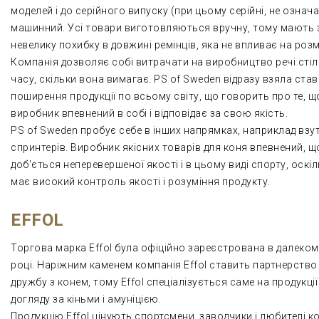
моделей і до серійного випуску (при цьому серійні, не означ
машинний. Усі товари виготовляються вручну, тому мають 
невелику похибку в довжині ремінців, яка не впливає на розм
Компанія дозволяє собі витрачати на виробництво речі сті
часу, скільки вона вимагає. PS of Sweden відразу взяла став
поширення продукції по всьому світу, що говорить про те, щ
виробник впевнений в собі і відповідає за свою якість.
PS of Sweden пробує себе в інших напрямках, наприклад взу
спринтерів. Виробник якісних товарів для коня впевнений, щ
доб'ється неперевершеної якості і в цьому виді спорту, оскі
має високий контроль якості і розуміння продукту.
EFFOL
Торгова марка Effol була офіційно зареєстрована в далеком
році. Наріжним каменем компанія Effol ставить партнерство 
дружбу з конем, тому Effol спеціалізується саме на продукції
догляду за кіньми і амуніцією.
Продукцію Effol цінують спортсмени, заводчики і любителі к