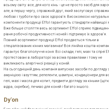
всьому світу: все, для кого кінь - це не просто засіб для заро
але, в першу чергу, справжній друг, який заслуговує справж
любові і турботи про своє здоров'я. Високоякісні натуральн
компоненти продукції Effol гарантують стандарти найвищої я
Вже більше століття весь асортимент Effol сприяє підвищен
рівня робочої продуктивності коней і підтримує їх здоров'я.
Повний асортимент продукції Effol продається тільки в
спеціалізованих кінних магазинах! Вся лінійка коштів компан
гарантує благополуччя коня. Всі склади, гелі, мазі та спреї Ef
протестовані в лабораторії за всіма правилами і тому не
викликають алергічної реакції у коней.
На сьогоднішній день компанія випускає засоби по догляду 
амуніцією і взуттям, репеленти, шампуні, кондиціонери для в
гелі, мазі і масла для копит, предмети догляду за кіньми (щітк
відра, скребки), печиво для коней і багато іншого.
Dy'on