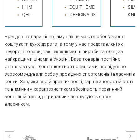
НКМ
EQUITHÈME
SILV
QHP
OFFICINALIS
KNIG
Брендові товари кінної амуніції не мають обов'язково
коштувати дуже дорого, а тому у нас представлені як
недорогі товари, так і ексклюзивні вироби та одяг, за
найкращими цінами в Україні. База товарів постійно
оновлюється і доповнюється новинками, що відмінно
зарекомендували себе у провідних спортсменів і власників
коней. Завдяки своїй практичності, гарній зносостійкості
та відмінним характеристикам зберігають первинний
зовнішній вигляд і тривалий час слугують своїм
власникам.