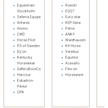
Equestrian
Roeckl
Stockholm
EGO7
Selleria Equipe
Euro-star
Antares
KEP Italia
Animo
Petrie
CWD
ANKY
Horse Pilot
Waldhausen
PS of Sweden
K9 Horse
Dy'on
Veredus
Kentucky
Equiline
Horsewear
Acavallo
DeNiroBootCo
Flex-on
Harcour
Horseware
Eskadron-
Pikeur
GPA