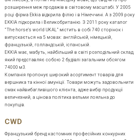
розширення меж продажів в світовому масштабі. У 2005
році фірма Ekkia відкрила філію і в Німеччині. А з 2009 року
EKKIA підкорила і Великобританію. З 2011 року каталог
"The horse's world UKAL" містить в собі 740 сторінок і
випускається на 5 мовах: англійській, німецькій,
французькій, голландській, іспанській.
EKKIA має, мабуть, найбільший в світі розподільний склад,
який представляє собою 2 будівлі загальним обсягом
74000 м3.
Компанія пропонує широкий асортимент товарів для
вершника та кінної амуніції. Товари можуть задовольнити
смак найвибагливішого клієнта, адже вибір продукції
величезний, а цінова політика вельми лояльна до
покупців.
CWD
Французький бренд кастомних професійних конкурних