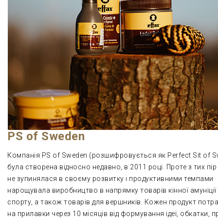
PS of Sweden
Компанія PS of Sweden (розшифровується як Perfect Sit of 
була створена відносно недавно, в 2011 році. Проте з тих пір
не зупинялася в своєму розвитку і продуктивними темпами
нарощувала виробництво в напрямку товарів кінної амуніції
спорту, а також товарів для вершників. Кожен продукт потр
на прилавки через 10 місяців від формування ідеї, обкатки, 