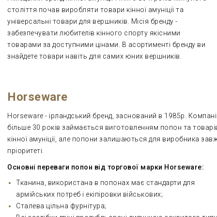
століття почав виробляти товари кінної амуніції та
універсальні товари для вершників. Місія бренду -
забезпечувати любителів кінного спорту якісними
товарами за доступними цінами. В асортименті бренду ви
знайдете товари навіть для самих юних вершників.
Horseware
Horseware - ірландський бренд, заснований в 1985р. Компан
більше 30 років займається виготовленням попон та товарі
кінної амуніції, але попони залишаються для виробника зав
пріоритеті.
Основні переваги попон від торгової марки Horseware:
Тканина, використана в попонах має стандарти для
армійських потреб і екіпіровки військових;
Сталева цільна фурнітура;