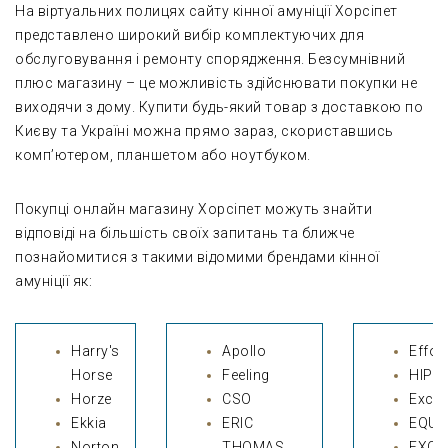
На віртуальних полицях сайту кінної амуніції Хорсіпет
представлено широкий вибір комплектуючих для
обслуговування і ремонту спорядження. Безсумнівний
плюс магазину – це можливість здійснювати покупки не
виходячи з дому. Купити будь-який товар з доставкою по
Києву та Україні можна прямо зараз, скориставшись
комп’ютером, планшетом або ноутбуком.
Покупці онлайн магазину Хорсіпет можуть знайти
відповіді на більшість своїх запитань та ближче
познайомитися з такими відомими брендами кінної
амуніції як:
Harry's
Apollo
Effol
Horse
Feeling
HIPP
Horze
CSO
Excel
Ekkia
ERIC
EQUI
Norton
THOMAS
EXCE