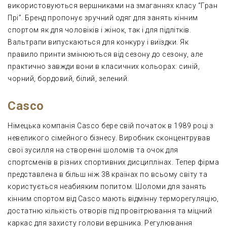
використовуються вершниками на змаганнях класу “Гран
Прі”. Бренд пропонує зручний одяг для занять кінним
спортом як для чоловіків і жінок, так і для підлітків.
Вальтрапи випускаються для конкуру і виїздки. Як
правило принти змінюються від сезону до сезону, але
практично завжди вони в класичних кольорах: синій,
чорний, бордовий, білий, зелений.
Casco
Німецька компанія Casco бере свій початок в 1989 році з
невеликого сімейного бізнесу. Виробник сконцентрував
свої зусилля на створенні шоломів та очок для
спортсменів в різних спортивних дисциплінах. Тепер фірма
представлена в більш ніж 38 країнах по всьому світу та
користується неабияким попитом. Шоломи для занять
кінним спортом від Casco мають відмінну терморегуляцію,
достатню кількість отворів під провітрювання та міцний
каркас для захисту голови вершника. Регулювання