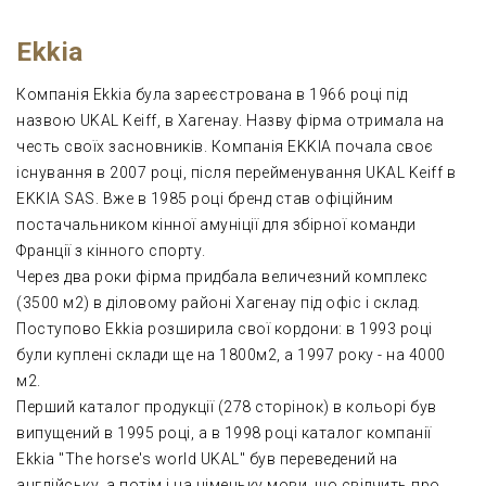
Ekkia
Компанія Ekkia була зареєстрована в 1966 році під
назвою UKAL Keiff, в Хагенау. Назву фірма отримала на
честь своїх засновників. Компанія EKKIA почала своє
існування в 2007 році, після перейменування UKAL Keiff в
EKKIA SAS. Вже в 1985 році бренд став офіційним
постачальником кінної амуніції для збірної команди
Франції з кінного спорту.
Через два роки фірма придбала величезний комплекс
(3500 м2) в діловому районі Хагенау під офіс і склад.
Поступово Ekkia розширила свої кордони: в 1993 році
були куплені склади ще на 1800м2, а 1997 року - на 4000
м2.
Перший каталог продукції (278 сторінок) в кольорі був
випущений в 1995 році, а в 1998 році каталог компанії
Ekkia "The horse's world UKAL" був переведений на
англійську, а потім і на німецьку мови, що свідчить про