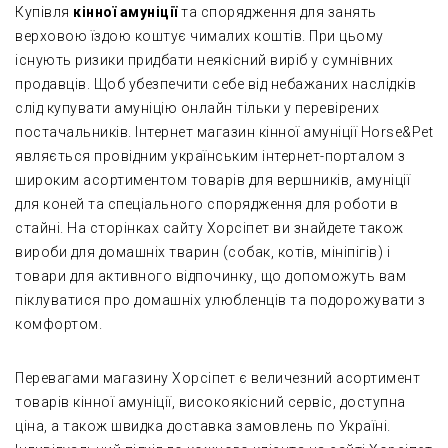
Купівля
кінної амуніції
та спорядження для занять
верховою їздою коштує чималих коштів. При цьому
існують ризики придбати неякісний виріб у сумнівних
продавців. Щоб убезпечити себе від небажаних наслідків
слід купувати амуніцію онлайн тільки у перевірених
постачальників. Інтернет магазин кінної амуніції Horse&Pet
являється провідним українським інтернет-порталом з
широким асортиментом товарів для вершників, амуніції
для коней та спеціального спорядження для роботи в
стайні. На сторінках сайту Хорсіпет ви знайдете також
вироби для домашніх тварин (собак, котів, мініпігів) і
товари для активного відпочинку, що допоможуть вам
піклуватися про домашніх улюбленців та подорожувати з
комфортом.
Перевагами магазину Хорсіпет є величезний асортимент
товарів кінної амуніції, високоякісний сервіс, доступна
ціна, а також швидка доставка замовлень по Україні.