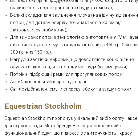
Всі застібки двічі продубльовані липучкою закритого тип
(захищеність від потрапляння бруду та сміття);
Великі складки для звільнення плеча (на відміну від звичн
попон, де підставу розрізу починається в 30 см від
ліктьового суглобу коня);
Для зимових попон з технологією виготовлення “Vari laye
використовується мультипідкладка (спина 450 гр, боков
300 гр, низ 150 гр.);
Нагрудні застібки V-форми, що дозволяють коню вільно
опускати шию і садять попону на груди без зміщення;
Потрійні підбрюшні ремні для прогулянкових попон;
Антибактеріальний шар в підкладці.
Світловідбиваючі смуги спереду, збоку та ззаду попони.
Equestrian Stockholm
Equestrian Stockholm пропонує унікальний вибір одягу і аксе
для верхової їзди. Мета бренду – створити красивий і
функціональний одяг, що підкреслює витонченість і красу