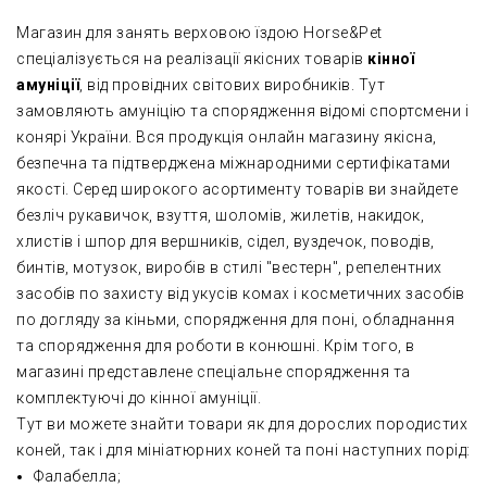
Магазин для занять верховою їздою Horse&Pet
спеціалізується на реалізації якісних товарів
кінної
амуніції
, від провідних світових виробників. Тут
замовляють амуніцію та спорядження відомі спортсмени і
конярі України. Вся продукція онлайн магазину якісна,
безпечна та підтверджена міжнародними сертифікатами
якості. Серед широкого асортименту товарів ви знайдете
безліч рукавичок, взуття, шоломів, жилетів, накидок,
хлистів і шпор для вершників, сідел, вуздечок, поводів,
бинтів, мотузок, виробів в стилі "вестерн", репелентних
засобів по захисту від укусів комах і косметичних засобів
по догляду за кіньми, спорядження для поні, обладнання
та спорядження для роботи в конюшні. Крім того, в
магазині представлене спеціальне спорядження та
комплектуючі до кінної амуніції.
Тут ви можете знайти товари як для дорослих породистих
коней, так і для мініатюрних коней та поні наступних порід:
Фалабелла;