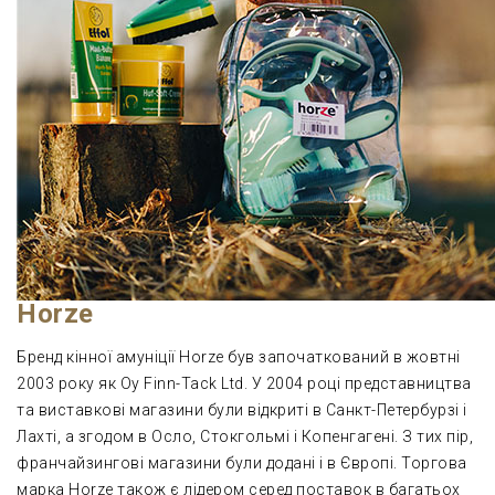
Horze
Бренд кінної амуніції Horze був започаткований в жовтні
2003 року як Oy Finn-Tack Ltd. У 2004 році представництва
та виставкові магазини були відкриті в Санкт-Петербурзі і
Лахті, а згодом в Осло, Стокгольмі і Копенгагені. З тих пір,
франчайзингові магазини були додані і в Європі. Торгова
марка Horze також є лідером серед поставок в багатьох