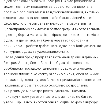
сідел бере свій початок в 1998 році. Фірма розробила 3
моделі, які не змінювалися за своєю концепцією, але
постійно поліпшувалися та вдосконалювалися, як тільки
з'являється нова технологія або більш якісний матеріал.
Це дозволило не витрачати ресурси на маркетинг та
ціленаправлено займатися безпосереднім виготовленням
сідел, підбором матеріалів, шкірою, ленчиком, анатомією
сідла. На даний момент бренд керується основним
принципом – робити добре щось одне, спеціалізуючись на
конкурних сідлах та удосконалюючи їх.
Зараз даний бренд представляють найвідоміші вершники
Бертрам Аллен, Скотт Браш і ін. Сідла відрізняються
особливою посадкою, широким посадковим місцем,
великою площею контакту зі спиною коня, спеціальними
вирізами під лопатку, особливою прихильністю шнелером
і колінних упорів, так само особливо розробленим і
вивіреним до міліметра розташуванням і нахилом
приструги, крім усього іншого фірма приділяє багато
уваги шкірі, з якої виготовлені всі сідла, зокрема відбору