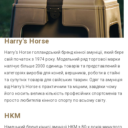
Harry's Horse
Harry's Horse голландський бренд кінної амуніції, який бере
свій початок з 1974 року. Модельний ряд торгової марки
налічує більше 2000 одиниць товарів та представлений в
категоріях виробів для коней, вершників, роботи в стайні
та супутніх товарів для свійських тварин. Одяг та амуніція
від Harry's Horse є практичним та міцним, завдяки чому
його носить велика кількість професійних спортсменів та
просто любителів кінного спорту по всьому світу.
HKM
Німецький бренд кінної амуніції HKM з 80-х років минулого