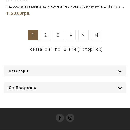
Недорога вуздечка для коня з кермовим ременем від Harry's Horse
1150.00грн.
1
2
3
4
>
>|
Показано з 1 по 12 із 44 (4 сторінок)
Категорії
Хіт Продажів