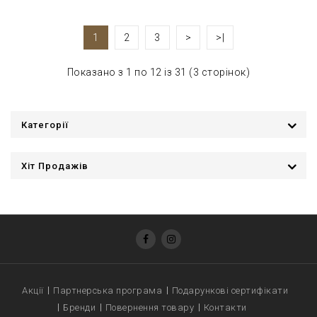
1
2
3
>
>|
Показано з 1 по 12 із 31 (3 сторінок)
Категорії
Хіт Продажів
Акції
Партнерська програма
Подарункові сертифікати
Бренди
Повернення товару
Контакти