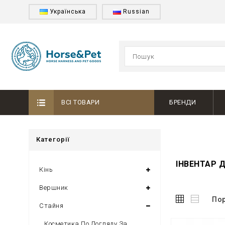
Українська
Russian
ВСІ ТОВАРИ
БРЕНДИ
Категорії
ІНВЕНТАР 
Кінь
Вершник
Пор
Стайня
Косметика По Догляду За