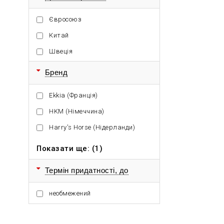
Євросоюз
Китай
Швеція
Бренд
Ekkia (Франція)
HKM (Німеччина)
Harry's Horse (Нідерланди)
Показати ще: (1)
Термін придатності, до
необмежений