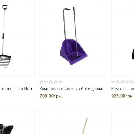
Граблі для прибирання гною Harry's Horse 60 см
Комплект совок + граблі від компанії Ekkia
700.00грн.
925.00грн.