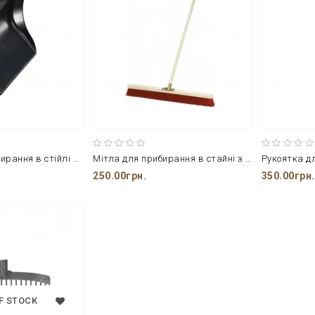
Лопата для прибирання в стійлі від компанії Horze
Мітла для прибирання в стайні з 100% ПВХ від фірми Ekkia
250.00грн.
350.00грн.
F STOCK