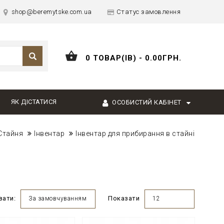
shop@beremytske.com.ua
Статус замовлення
0 ТОВАР(ІВ) - 0.00ГРН.
ЯК ДІСТАТИСЯ
ОСОБИСТИЙ КАБІНЕТ
Стайня
Інвентар
Інвентар для прибирання в стайні
вати:
Показати
За замовчуванням
12