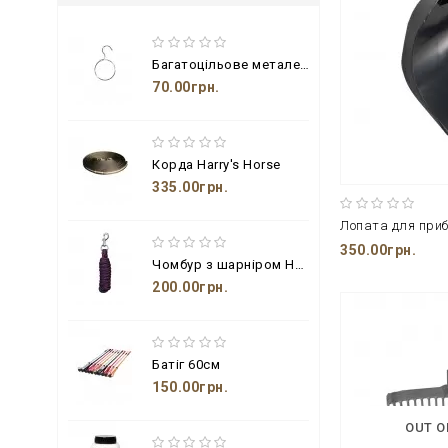
Багатоцільове металеве кільце з гачком
70.00грн.
Корда Harry's Horse
335.00грн.
350.00грн.
Чомбур з шарніром Harry's Horse
200.00грн.
Батіг 60см
150.00грн.
OUT O