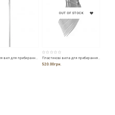
OUT OF STOCK
Рукоятка для вил для прибирання в стійлі Horze 115 см
Пластикові вила для прибирання в стійлі Horze 40 см золотого кольору
520.00грн.