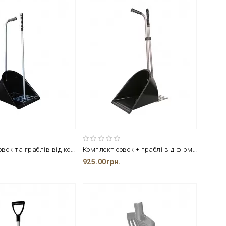
Комплект совок та граблів від компанії Harry's Horse
Комплект совок + граблі від фірми НКМ
925.00грн.