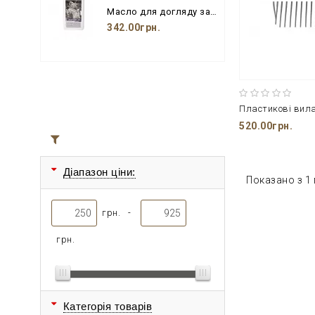
Масло для догляду за шкіряними виробами з бджолиним воском і пензлем
342.00грн.
520.00грн.
Всі товари
Діапазон ціни:
Показано з 1 п
грн. -
грн.
Категорія товарів