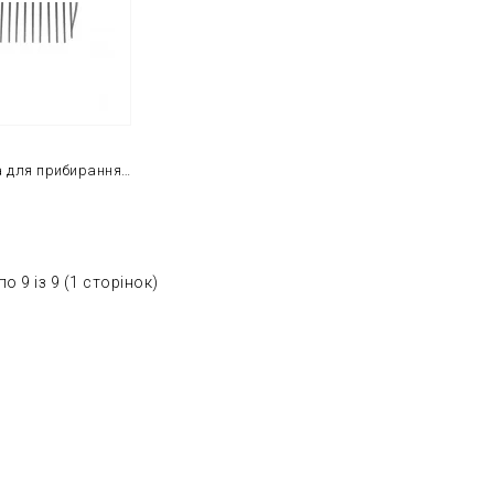
Пластикові вила для прибирання в стійлі Horze 40 см чорного кольору
о 9 із 9 (1 сторінок)