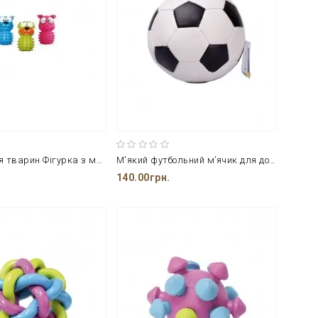
Іграшка для тварин Фігурка з масажером для зубів CROCI
М'який футбольний м’ячик для домашніх тварин CaniAMici 9 см
140.00грн.