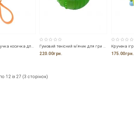
Помаранчева гнучка косичка для гри ваших домашніх улюбленців від ТМ CROCI
Гумовий тенісний м’ячик для гри та розвитку домашніх тварин від фірми CROCI
220.00грн.
175.00грн.
по 12 із 27 (3 сторінок)