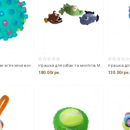
Іграшка для собак м'яч-міна вініл, пищалка CROCI
Іграшка для собак та мініпігів Мешканці глибин CROCI
180.00грн.
130.00грн.