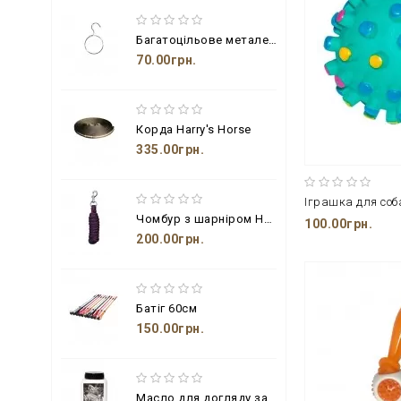
Багатоцільове металеве кільце з гачком
70.00грн.
Корда Harry's Horse
335.00грн.
Чомбур з шарніром Harry's Horse
100.00грн.
200.00грн.
Батіг 60см
150.00грн.
Масло для догляду за шкіряними виробами з бджолиним воском і пензлем