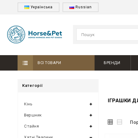
Українська
Russian
ВСІ ТОВАРИ
БРЕНДИ
Категорії
ІГРАШКИ Д
Кінь
Вершник
Пор
Стайня
Хатні Тварини