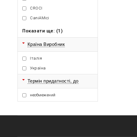
CROCI
CaniAMici
Показати ще: (1)
Країна Виробник
Італія
Україна
Термін придатності, до
необмежений