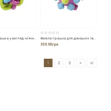
Кручена іграшка у вигляді м’ячика для домашніх тварин з безпечної гуми від бренду CROCI
Весела іграшка для домашніх тварин литий м'яч – міна CROCI з якісної гуми
330.00грн.
1
2
3
>
>|