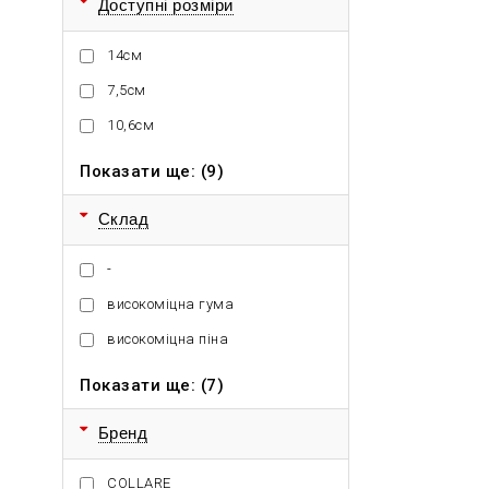
Доступні розміри
14см
7,5см
10,6см
Показати ще: (9)
Склад
-
високоміцна гума
високоміцна піна
Показати ще: (7)
Бренд
COLLARE