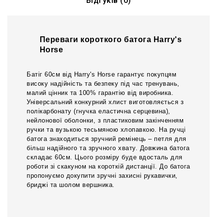
Відгуків (0)
Переваги короткого батога Harry's
Horse
Батіг 60см від Harry's Horse гарантує покупцям
високу надійність та безпеку під час тренувань,
малий цінник та 100% гарантію від виробника.
Універсальний конкурний хлист виготовляється з
полікарбонату (гнучка еластична серцевина),
нейлонової оболонки, з пластиковим закінченням
ручки та вузькою тесьмяною хлопавкою. На ручці
батога знаходиться зручний ремінець – петля для
більш надійного та зручного хвату. Довжина батога
складає 60см. Цього розміру буде вдосталь для
роботи зі скакуном на короткій дистанції. До батога
пропонуємо докупити зручні захисні рукавички,
бриджі та шолом вершника.