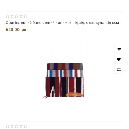
Оригінальний бавовняний килимок під сідло скакуна від компанії Navajo розміром 76*152 см.
640.00грн.