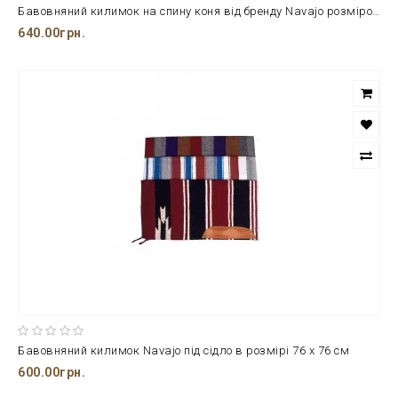
Бавовняний килимок на спину коня від бренду Navajo розміром 76*76 см.
640.00грн.
Бавовняний килимок Navajo під сідло в розмірі 76 х 76 см
600.00грн.