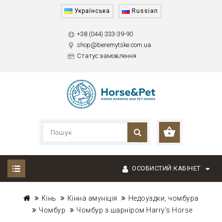
Українська
Russian
+38 (044) 333-39-90
shop@beremytske.com.ua
Статус замовлення
ОСОБИСТИЙ КАБІНЕТ
Кінь
Кінна амуніція
Недоуздки, чомбура
Чомбур
Чомбур з шарніром Harry's Horse