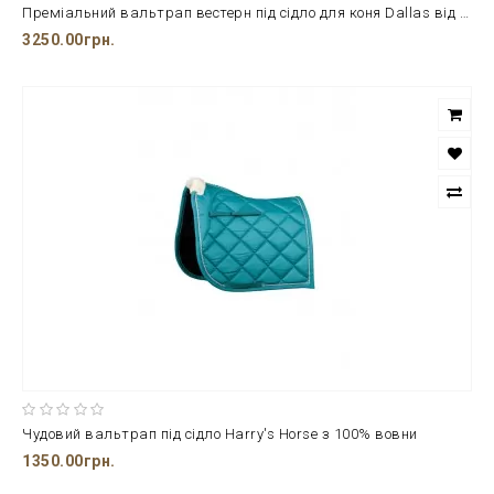
Преміальний вальтрап вестерн під сідло для коня Dallas від ТМ НКМ
3250.00грн.
Чудовий вальтрап під сідло Harry's Horse з 100% вовни
1350.00грн.