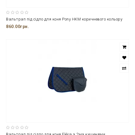
Вальтрап під сідло для коня Pony HKM коричневого кольору
860.00грн.
Вальтрап під сідло для коня Ekkia з 2ма кишенями