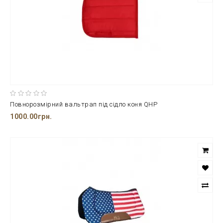
Повнорозмірний вальтрап під сідло коня QHP
1000.00грн.