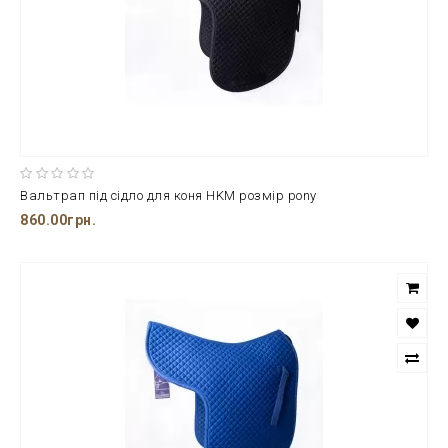
Вальтрап під сідло для коня HKM розмір pony
860.00грн.