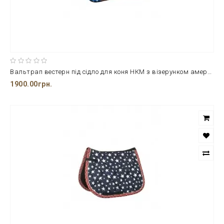
Вальтрап вестерн під сідло для коня НКМ з візерунком американського прапору
1900.00грн.