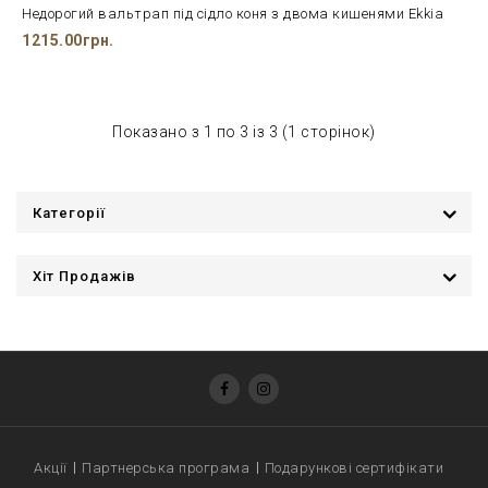
Недорогий вальтрап під сідло коня з двома кишенями Ekkia
1215.00грн.
Показано з 1 по 3 із 3 (1 сторінок)
Категорії
Хіт Продажів
Акції
Партнерська програма
Подарункові сертифікати