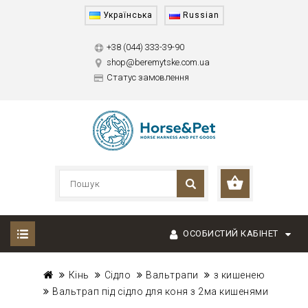
Українська
Russian
+38 (044) 333-39-90
shop@beremytske.com.ua
Статус замовлення
ОСОБИСТИЙ КАБІНЕТ
Кінь
Сідло
Вальтрапи
з кишенею
Вальтрап під сідло для коня з 2ма кишенями