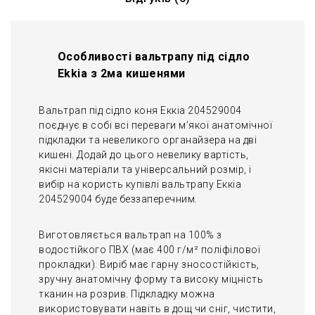
Особливості вальтрапу під сідло
Ekkia з 2ма кишенями
Вальтрап під сідло коня Еккіа 204529004
поєднує в собі всі переваги м’якої анатомічної
підкладки та невеликого органайзера на дві
кишені. Додай до цього невелику вартість,
якісні матеріали та універсальний розмір, і
вибір на користь купівлі вальтрапу Еккіа
204529004 буде беззаперечним.
Виготовляється вальтрап на 100% з
водостійкого ПВХ (має 400 г/м² поліфілової
прокладки). Виріб має гарну зносостійкість,
зручну анатомічну форму та високу міцність
тканин на розрив. Підкладку можна
використовувати навіть в дощ чи сніг, чистити,