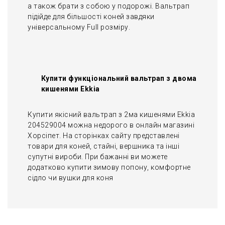
а також брати з собою у подорожі. Вальтрап
підійде для більшості коней завдяки
універсальному Full розміру.
Купити функціональний вальтрап з двома
кишенями Ekkia
Купити якісний вальтрап з 2ма кишенями Ekkia
204529004 можна недорого в онлайн магазині
Хорсіпет. На сторінках сайту представлені
товари для коней, стайні, вершника та інші
супутні вироби. При бажанні ви можете
додатково купити зимову попону, комфортне
сідло чи вушки для коня