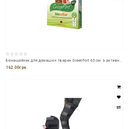
Біонашийник для домашніх тварин GreenFort 65 см. з активним захистом проти кліщів та бліх до 90 днів
162.00грн.