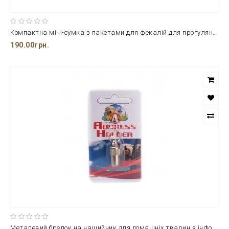
Компактна міні-сумка з пакетами для фекалій для прогулянок на дворі
190.00грн.
Металевий брелок на нашийник для домашніх тварин з інформаційною капсулою