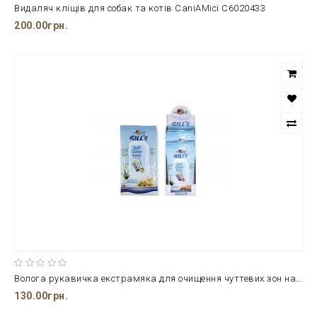
Видаляч кліщів для собак та котів CaniAMici C6020433
200.00грн.
Волога рукавичка екстрамяка для очищення чуттевих зон на тілі GILL'S
130.00грн.