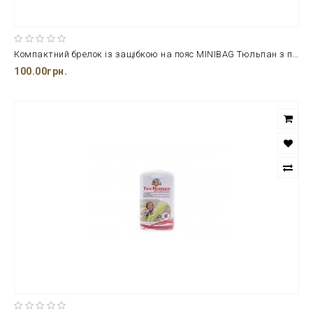
Компактний брелок із защібкою на пояс MINIBAG Тюльпан з пакетами для фекалій GILL'S
100.00грн.