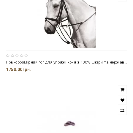
Повнорозмірний гог для упряжі коня з 100% шкіри та нержавіючої сталі від фірми NORTON
1750.00грн.