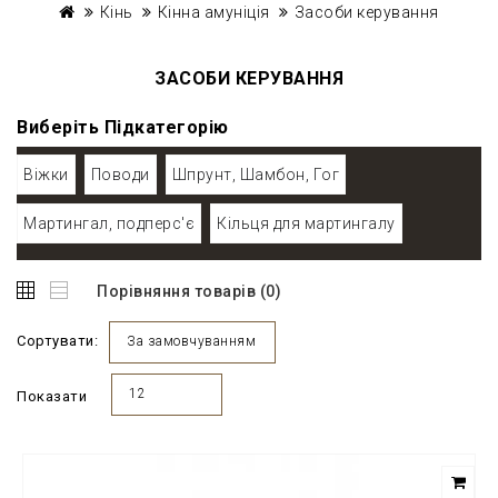
Кінь
Кінна амуніція
Засоби керування
ЗАСОБИ КЕРУВАННЯ
Виберіть Підкатегорію
Віжки
Поводи
Шпрунт, Шамбон, Гог
Мартингал, подперс'є
Кільця для мартингалу
Порівняння товарів (0)
Сортувати:
За замовчуванням
12
Показати