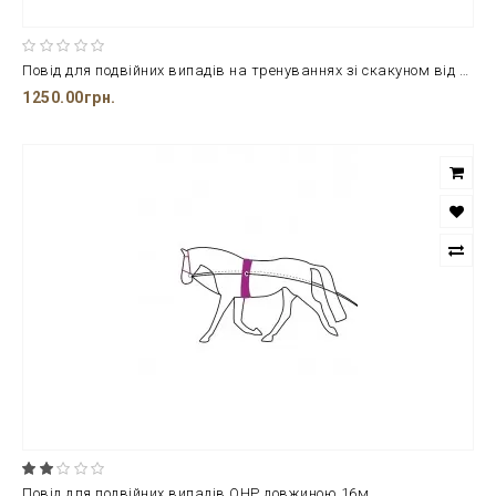
Повід для подвійних випадів на тренуваннях зі скакуном від бренду ERIC THOMAS
1250.00грн.
Повід для подвійних випадів QHP довжиною 16м