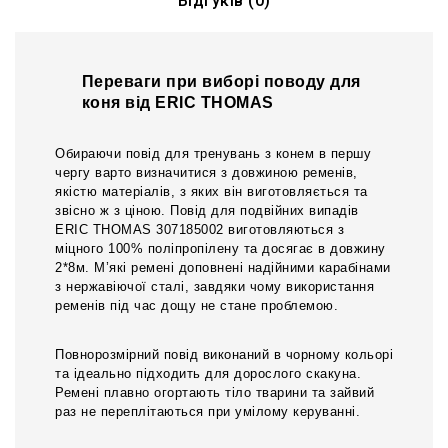
Відгуків (0)
Переваги при виборі поводу для
коня від ERIC THOMAS
Обираючи повід для тренувань з конем в першу
чергу варто визначитися з довжиною ременів,
якістю матеріалів, з яких він виготовляється та
звісно ж з ціною. Повід для подвійних випадів
ERIC THOMAS 307185002 виготовляються з
міцного 100% поліпропілену та досягає в довжину
2*8м. М’які ремені доповнені надійними карабінами
з нержавіючої сталі, завдяки чому використання
ременів під час дощу не стане проблемою.
Повнорозмірний повід виконаний в чорному кольорі
та ідеально підходить для дорослого скакуна.
Ремені плавно огортають тіло тварини та зайвий
раз не переплітаються при умілому керуванні.