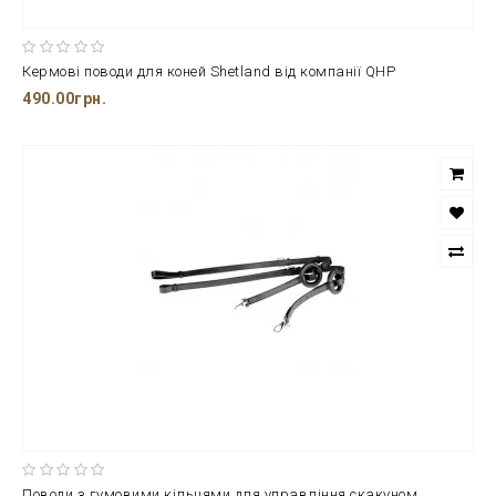
Кермові поводи для коней Shetland від компанії QHP
490.00грн.
Поводи з гумовими кільцями для управління скакуном