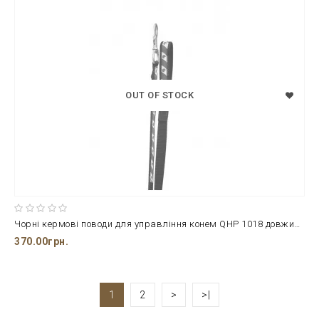
OUT OF STOCK
Чорні кермові поводи для управління конем QHP 1018 довжиною 2 м. з цинковими карабінами та 100% поліпропіленовою основою
370.00грн.
1
2
>
>|