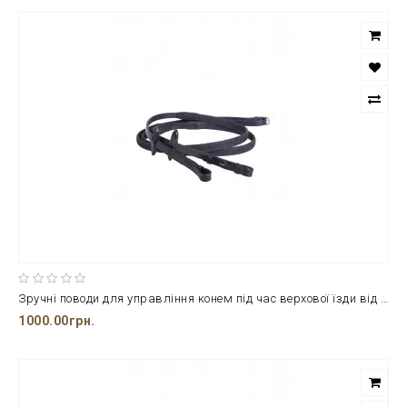
Зручні поводи для управління конем під час верхової їзди від бренду QHP з натуральної шкіри
1000.00грн.