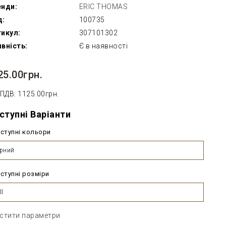
енди:
ERIC THOMAS
д:
100735
икул:
307101302
вність:
Є в наявності
25.00грн.
 ПДВ: 1125.00грн.
ступні Варіанти
ступні кольори
рний
ступні розміри
ll
стити параметри