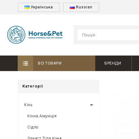
Українська
Russian
ВСІ ТОВАРИ
БРЕНДИ
Категорії
Кінь
Кінна Амуніція
Сідло
Захист Тіла Коня