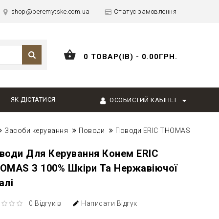
shop@beremytske.com.ua
Статус замовлення
0 ТОВАР(ІВ) - 0.00ГРН.
ЯК ДІСТАТИСЯ
ОСОБИСТИЙ КАБІНЕТ
Засоби керування
Поводи
Поводи ERIC THOMAS
води Для Керування Конем ERIC
OMAS З 100% Шкіри Та Нержавіючої
алі
0 Відгуків
Написати Відгук