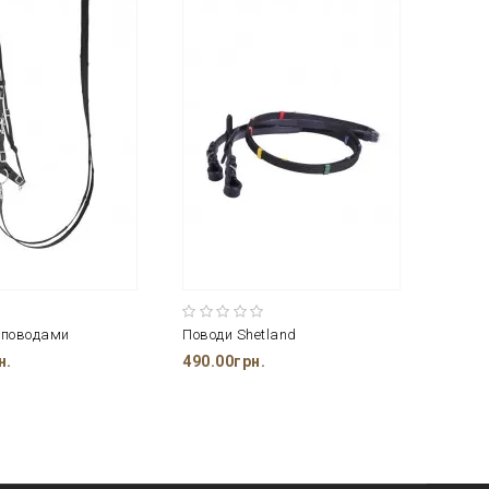
 поводами
Поводи Shetland
Повод
н.
490.00грн.
1125.