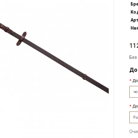
Бр
Ко
Арт
Ная
11
Без
До
До
чо
До
Fu
Очи