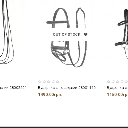
OUT OF STOCK
дами 28002521
Вуздечка з поводами 28001140
Вуздечка з
1490.00грн.
1150.00гр