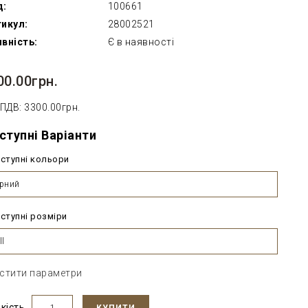
д:
100661
икул:
28002521
вність:
Є в наявності
00.00грн.
 ПДВ: 3300.00грн.
ступні Варіанти
ступні кольори
рний
ступні розміри
ll
стити параметри
ькість