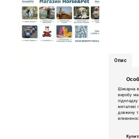
Опис
Особ
Шикарна в
виробу ма
підкладку
металеві 
довжину т
впевненос
Купит