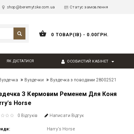
shop@beremytske.com.ua
Статус замовлення
0 ТОВАР(ІВ) - 0.00ГРН.
ЯК ДІСТАТИСЯ
ОСОБИСТИЙ КАБІНЕТ
Вуздечка
Вуздечки
Вуздечка з поводами 28002521
здечка З Кермовим Ременем Для Коня
rry's Horse
0 Відгуків
Написати Відгук
енди:
Harry's Horse