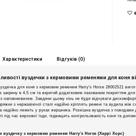
Характеристики
Відгуків (0)
ливості вуздечки з кермовими ременями для коня ві
уздечка для коня з кермовим ременем Harry's Horse 28002521 вигот
є ширину в 4,5 см та вкритий додатковим лакованим покриттям для
 з наповнювачем. Завдяки цьому кінь не буде відчувати дискомфорт
пряжки з нержавіючої сталі надійно кріплять ремені та вудила між
а надійно лежить у руках вершника. Розкішна вуздечка з поводами 
ті під час верхової їзди, підвищить контрольованість коня та допо
и вуздечку з кермовим ременем Harry's Horse (Харрі Хорс)