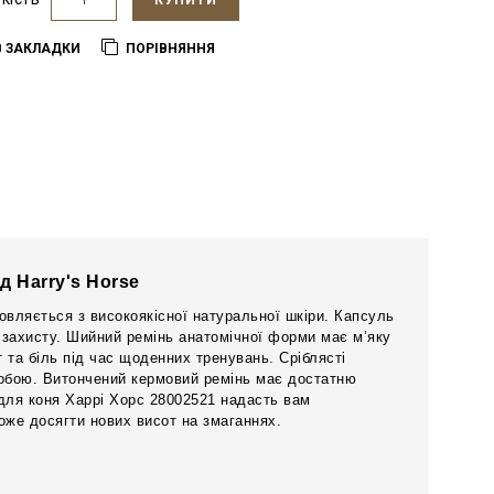
КУПИТИ
В ЗАКЛАДКИ
ПОРІВНЯННЯ
д Harry's Horse
овляється з високоякісної натуральної шкіри. Капсуль
 захисту. Шийний ремінь анатомічної форми має м’яку
 та біль під час щоденних тренувань. Сріблясті
 собою. Витончений кермовий ремінь має достатню
для коня Харрі Хорс 28002521 надасть вам
може досягти нових висот на змаганнях.