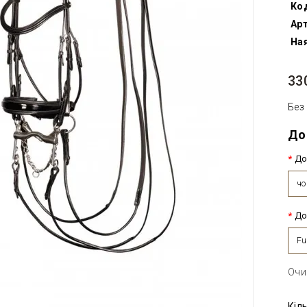
Ко
Арт
Ная
33
Без
До
До
чо
До
Fu
Очи
Кіл