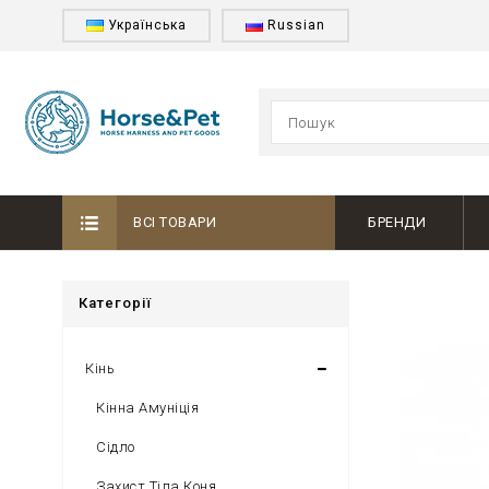
Українська
Russian
ВСІ ТОВАРИ
БРЕНДИ
Категорії
Кінь
Кінна Амуніція
Сідло
Захист Тіла Коня