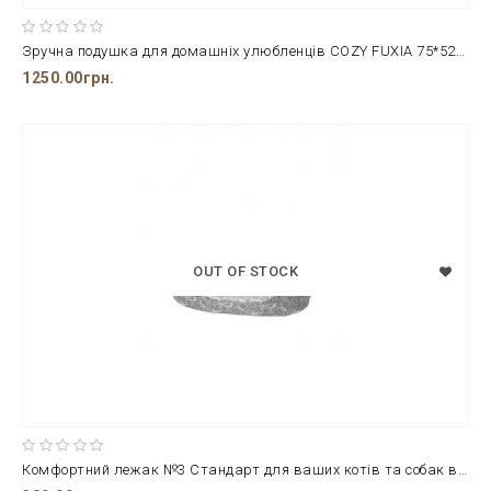
Зручна подушка для домашніх улюбленців COZY FUXIA 75*52*10 см. в рожево –сірому забарвленні
1250.00грн.
OUT OF STOCK
Комфортний лежак №3 Стандарт для ваших котів та собак від ТМ Лорі