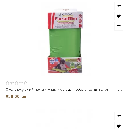
Охолоджуючий лежак – килимок для собак, котів та мініпігів з протикомариним просоченням CROCI 90*50 см.
950.00грн.