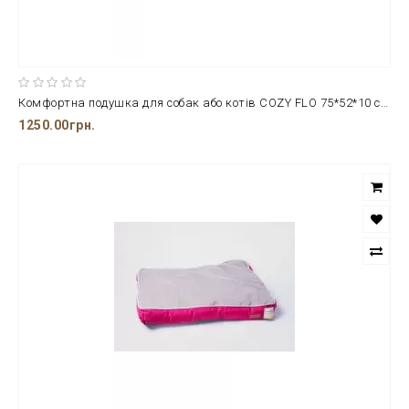
Комфортна подушка для собак або котів COZY FLO 75*52*10 см. в помаранчевому кольорі
1250.00грн.