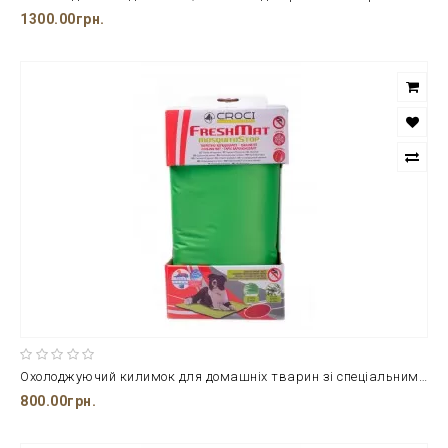
1300.00грн.
Охолоджуючий килимок для домашніх тварин зі спеціальним антикомариним просоченням від компанії CROCI, розмір 65*50 см.
800.00грн.