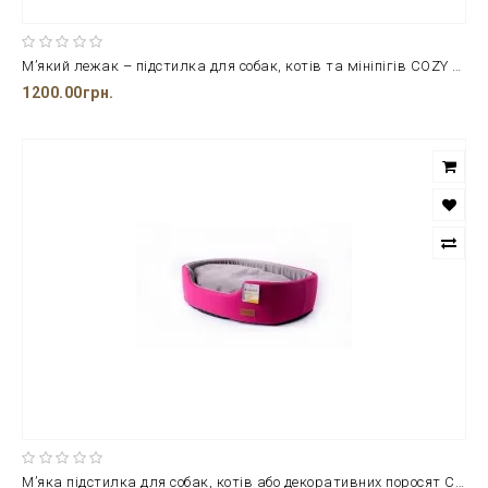
М’який лежак – підстилка для собак, котів та мініпігів COZY Flower 58*40*15 см.
1200.00грн.
М’яка підстилка для собак, котів або декоративних поросят COZY FUXIA 58*40*15 см.