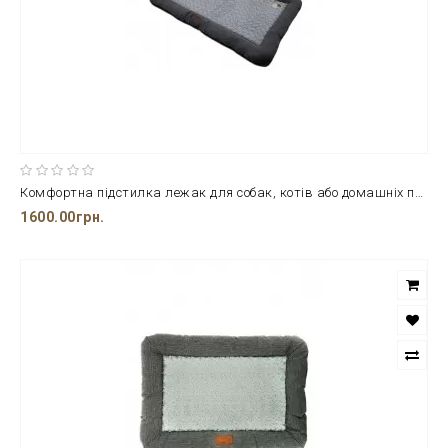
Комфортна підстилка лежак для собак, котів або домашніх поросят QHP з поліестерових тканин та флісу
1600.00грн.