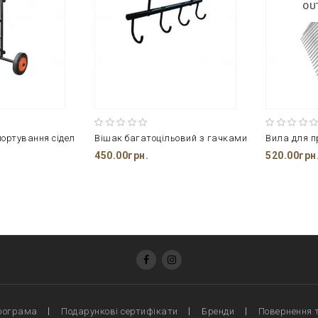
OU
портування сідел
Вішак багатоцільовий з гачками
450.00грн.
520.00грн
рограма
Подарункові сертифікати
Бренди
Повернення 