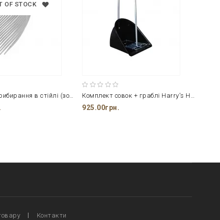
T OF STOCK
Вила для прибирання в стійлі (золото)
Комплект совок + граблі Harry's Horse
Грабл
.
925.00грн.
550.0
товару
Контакти