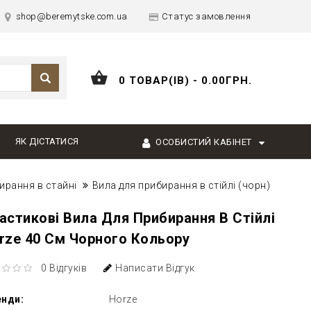
shop@beremytske.com.ua
Статус замовлення
0 ТОВАР(ІВ) - 0.00ГРН.
ЯК ДІСТАТИСЯ
ОСОБИСТИЙ КАБІНЕТ
ирання в стайні
Вила для прибирання в стійлі (чорн)
астикові Вила Для Прибирання В Стійлі
rze 40 См Чорного Кольору
0 Відгуків
Написати Відгук
енди:
Horze