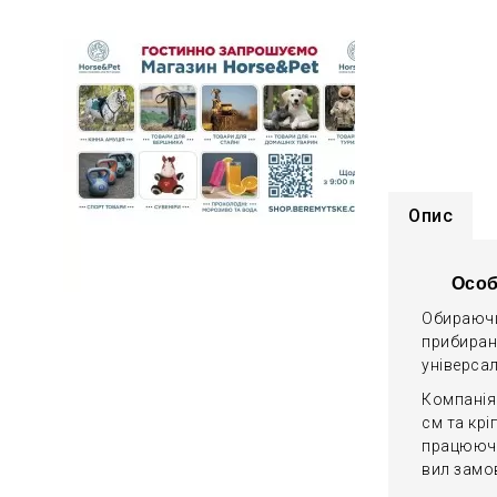
Опис
Особ
Обираючи 
прибиранн
універса
Компанія
см та крі
працюючи
вил замо