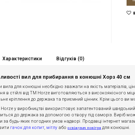
Характеристики
Відгуків (0)
ливості вил для прибирання в конюшні Хорз 40 см
вила для конюшні необхідно зважати на якість матеріалів, ціну
я в стійлі від ТМ Horze виготовляються з високоякісного міц
льне кріплення до держака та приємний цінник. Крім цього ви
 Horze у виробництві використовує запатентований шведський
питься до держака за допомогою отвору під саморіз. Виріб мож
 за будь-яких погодних умов надворі. Продавці інтернет мага
вити
гачок для копит
,
мітлу
або
для конюшні.
освіжувач повітря