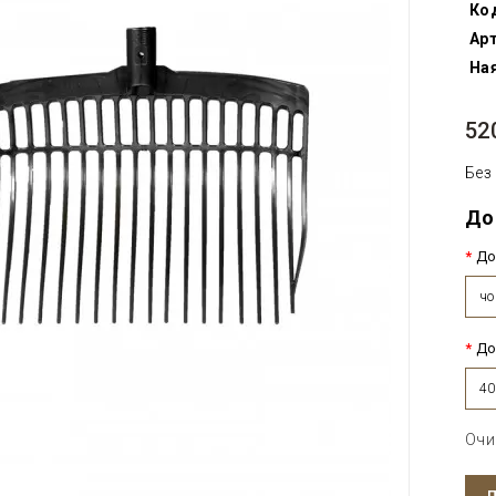
Ко
Арт
Ная
52
Без
До
До
чо
До
4
Очи