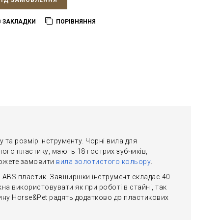
ПІД ЗАМОВЛЕННЯ
В ЗАКЛАДКИ
ПОРІВНЯННЯ
 та розмір інструменту. Чорні вила для
ного пластику, мають 18 гострих зубчиків,
 можете замовити
вила золотистого кольору
.
 ABS пластик. Завширшки інструмент складає 40
на використовувати як при роботі в стайні, так
зину Horse&Pet радять додатково до пластикових