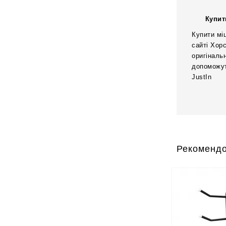
Купит
Купити мі
сайті Хор
оригіналь
допоможут
JustIn
Рекомендо