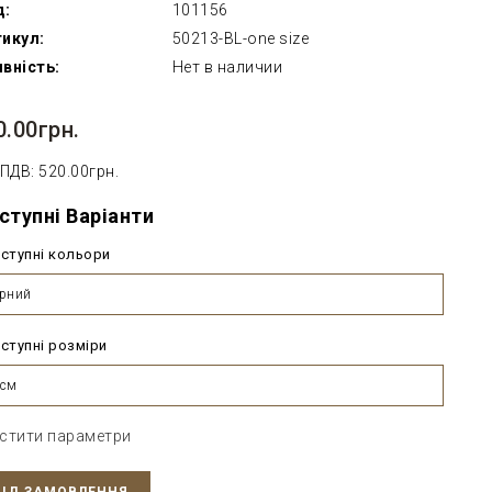
д:
101156
икул:
50213-BL-one size
вність:
Нет в наличии
0.00грн.
 ПДВ: 520.00грн.
ступні Варіанти
ступні кольори
рний
ступні розміри
0см
стити параметри