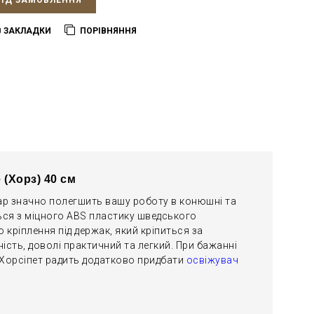
ПІД ЗАМОВЛЕННЯ
В ЗАКЛАДКИ
ПОРІВНЯННЯ
 (Хорз) 40 см
нтар значно полегшить вашу роботу в конюшні та
ься з міцного ABS пластику шведського
 кріплення під держак, який кріпиться за
ість, доволі практичний та легкий. При бажанні
 Хорсіпет радить додатково придбати
освіжувач