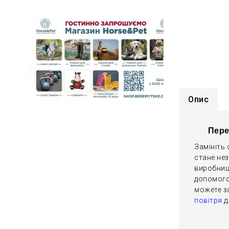
Опис
Пере
Замініть 
стане не
виробницт
допомогою
можете з
повітря
д