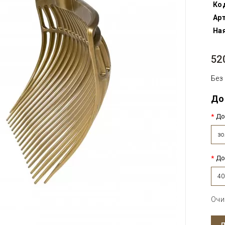
Ко
Арт
Ная
52
Без
До
До
зо
До
4
Очи