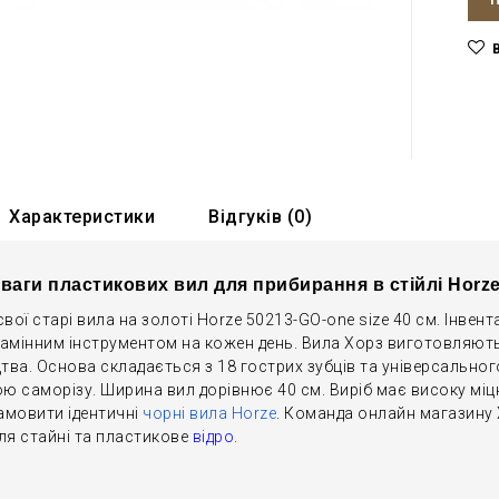
Характеристики
Відгуків (0)
ваги пластикових вил для прибирання в стійлі Horze
свої старі вила на золоті Horze 50213-GO-one size 40 см. Інве
замінним інструментом на кожен день. Вила Хорз виготовляют
ва. Основа складається з 18 гострих зубців та універсального
 саморізу. Ширина вил дорівнює 40 см. Виріб має високу міцн
амовити ідентичні
чорні вила Horze
. Команда онлайн магазину
ля стайні та пластикове
відро
.