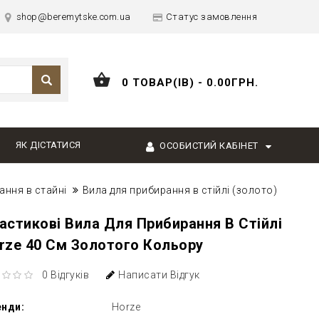
shop@beremytske.com.ua
Статус замовлення
0 ТОВАР(ІВ) - 0.00ГРН.
ЯК ДІСТАТИСЯ
ОСОБИСТИЙ КАБІНЕТ
ання в стайні
Вила для прибирання в стійлі (золото)
астикові Вила Для Прибирання В Стійлі
rze 40 См Золотого Кольору
0 Відгуків
Написати Відгук
енди:
Horze