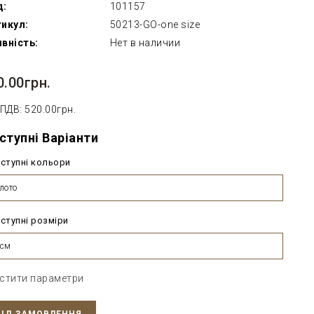
д:
101157
икул:
50213-GO-one size
вність:
Нет в наличии
0.00грн.
 ПДВ: 520.00грн.
ступні Варіанти
ступні кольори
лото
ступні розміри
0см
стити параметри