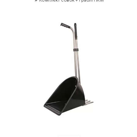
Комплект совок + граблі HKM