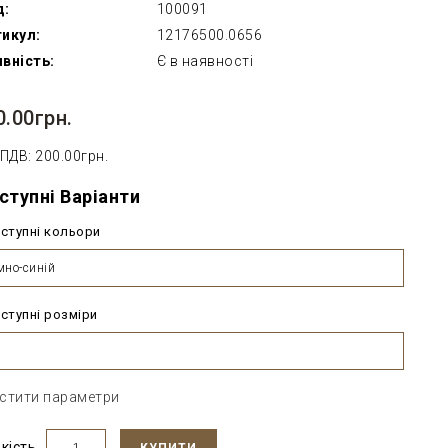
д:
100091
икул:
12176500.0656
вність:
Є в наявності
0.00грн.
 ПДВ: 200.00грн.
ступні Варіанти
ступні кольори
мно-синій
ступні розміри
стити параметри
ькість