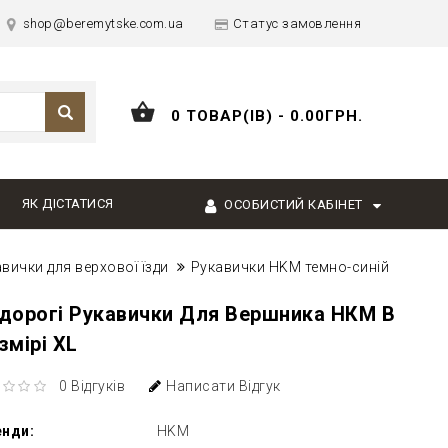
shop@beremytske.com.ua
Статус замовлення
0 ТОВАР(ІВ) - 0.00ГРН.
ЯК ДІСТАТИСЯ
ОСОБИСТИЙ КАБІНЕТ
вички для верхової їзди
Рукавички HKM темно-синій
дорогі Рукавички Для Вершника НКМ В
змірі XL
0 Відгуків
Написати Відгук
енди:
HKM