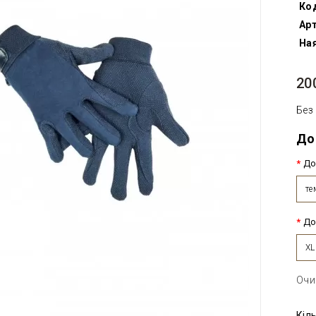
Ко
Арт
Ная
20
Без
До
До
те
До
XL
Очи
Кіл