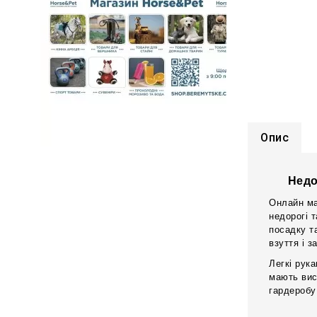
Опис
Недо
Онлайн ма
недорогі 
посадку т
взуття і 
Легкі рук
мають вис
гардеробу