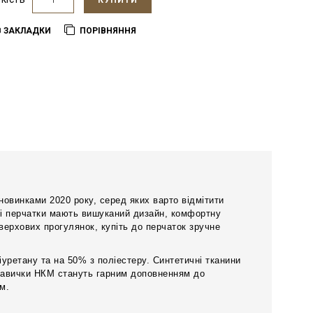
КУПИТИ
В ЗАКЛАДКИ
ПОРІВНЯННЯ
овинками 2020 року, серед яких варто відмітити
гі перчатки мають вишуканий дизайн, комфортну
верхових прогулянок, купіть до перчаток зручне
іуретану та на 50% з поліестеру. Синтетичні тканини
рукавички НКМ стануть гарним доповненням до
м.