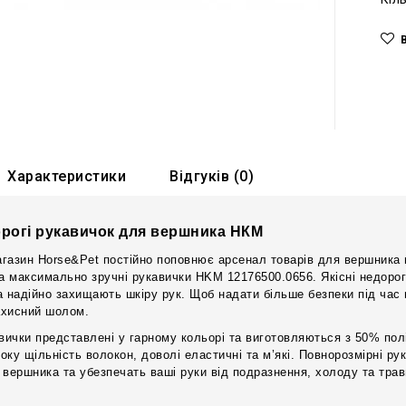
Характеристики
Відгуків (0)
рогі рукавичок для вершника НКМ
газин Horse&Pet постійно поповнює арсенал товарів для вершника н
та максимально зручні рукавички HKM 12176500.0656. Якісні недоро
а надійно захищають шкіру рук. Щоб надати більше безпеки під час 
захисний шолом.
авички представлені у гарному кольорі та виготовляються з 50% пол
оку щільність волокон, доволі еластичні та м’які. Повнорозмірні 
 вершника та убезпечать ваші руки від подразнення, холоду та трав