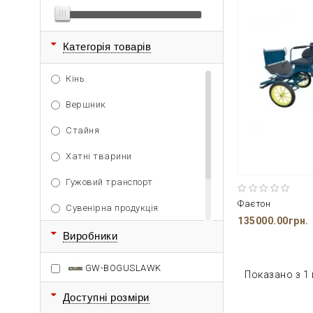
Категорія товарів
Кінь
Вершник
Стайня
Хатні тварини
Гужовий транспорт
Фаєтон
Сувенірна продукція
135000.00грн.
Активний відпочинок
Виробники
Спорт
GW-BOGUSLAWK
Показано з 1 п
Доступні розміри