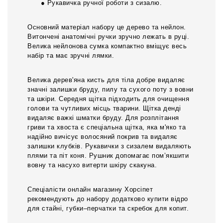
● Рукавичка ручної роботи з сизалю.
Основний матеріал набору це дерево та нейлон.
Витончені анатомічні ручки зручно лежать в руці.
Велика нейлонова сумка компактно вміщує весь
набір та має зручні лямки.
Велика дерев'яна кисть для тіла добре видаляє
значні залишки бруду, пилу та сухого поту з вовни
та шкіри. Середня щітка підходить для очищення
голови та чутливих місць тварини. Щітка денді
видаляє важкі шматки бруду. Для розплітання
гриви та хвоста є спеціальна щітка, яка м'яко та
надійно вичісує волосяний покрив та видаляє
залишки клубків. Рукавички з сизалем видаляють
плями та піт коня. Рушник допомагає пом’якшити
вовну та насухо витерти шкіру скакуна.
Спеціалісти онлайн магазину Хорсіпет
рекомендують до набору додатково купити відро
для стайні, губки–перчатки та скребок для копит.