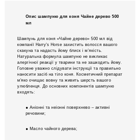
Опис шампуню для коня Чайне дерево 500
мл
Шампунь для коня «Чайне дерево» 500 мл від
компанії Harry's Horse захистить волосся вашого
скакуна та надасть йому блиск і м’якість.
Натуральна формула шампуню не викликає
алергічної реакції у тварини та не зашкодить йому.
Головне уважно слідувати інструкції та правильно
наносити засіб на тіло коня. Косметичний препарат
м'яко очищає вовну та живить шерсть вашого
улюбленця. До основних компонентів шампуню
входять:
● Аніонні та неіонні поверхнево – активні
речовини;
● Масло чайного дерева;