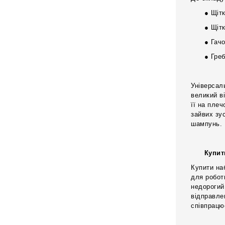
● Щітк
● Щітк
● Гачо
● Греб
Універсал
великий в
її на пле
зайвих зу
шампунь.
Купит
Купити на
для робот
недорогий
відправле
співпрацю