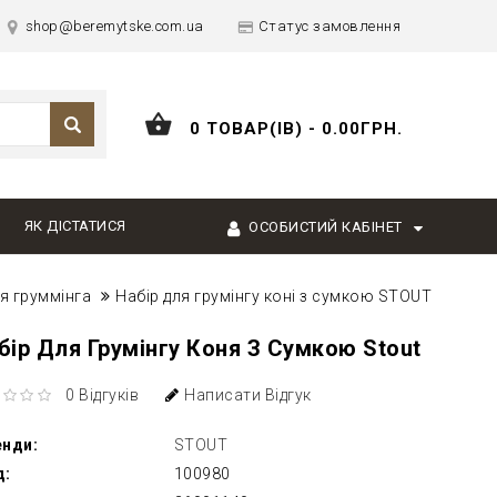
shop@beremytske.com.ua
Статус замовлення
0 ТОВАР(ІВ) - 0.00ГРН.
ЯК ДІСТАТИСЯ
ОСОБИСТИЙ КАБІНЕТ
я груммінга
Набір для грумінгу коні з сумкою STOUT
бір Для Грумінгу Коня З Сумкою Stout
0 Відгуків
Написати Відгук
енди:
STOUT
д:
100980