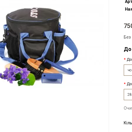
Арт
Ная
75
Без
До
До
чо
До
28
Очи
Кіл