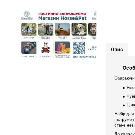
Опис
Особ
Обираючи 
● Якіс
● Функ
● Ціна
Набір для
інструмен
стане неві
До складу