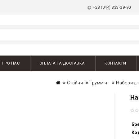
+38 (044) 333-39-90
ПРО НАС
ОПЛАТА ТА ДОСТАВКА
КОНТАКТИ
Стайня
Груммінг
Набори дл
На
Бр
Ко