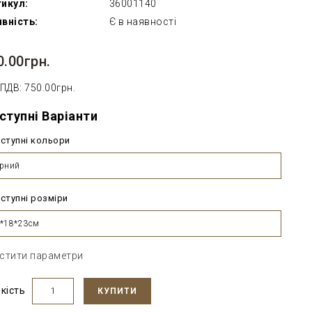
икул:
36001140
вність:
Є в наявності
0.00грн.
 ПДВ: 750.00грн.
ступні Варіанти
ступні кольори
рний
ступні розміри
*18*23см
стити параметри
ькість
КУПИТИ