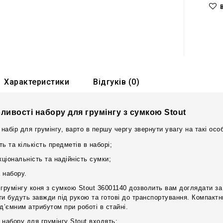
Характеристики
Відгуків (0)
ливості набору для грумінгу з сумкою Stout
набір для грумінгу, варто в першу чергу
звернути увагу на такі особ
ть та кількість предметів в наборі;
ціональність та надійність сумки;
 набору.
 грумінгу коня з сумкою Stout 36001140 дозволить вам доглядати з
ти будуть завжди під рукою та готові до транспортування. Компактн
д’ємним атрибутом при роботі в стайні.
 набору для грумінгу Stout входять: