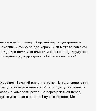
чного поліпропілену. В органайзері є центральний
 Зачепивши сумку за два карабіни ви можете повісити
 щоб добре вимити та очистити тіло коня від бруду без
и годівницю, відро для стайні та косметичний
 Хорсіпет. Великий вибір інструментів та спорядження
 консультанти допоможуть обрати функціональний та
 товари в комплекті ретельно перевіряються перед
угою доставка в населені пункти України. Ми