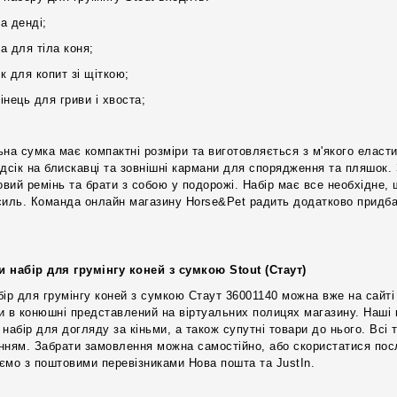
а денді;
а для тіла коня;
к для копит зі щіткою;
інець для гриви і хвоста;
ьна сумка має компактні розміри та виготовляється з м'якого еласти
ідсік на блискавці та зовнішні кармани для спорядження та пляшок.
човий ремінь та брати з собою у подорожі. Набір має все необхідне,
силь. Команда онлайн магазину Horse&Pet радить додатково придбат
и набір для грумінгу коней з сумкою Stout (Стаут)
бір для грумінгу коней з сумкою Стаут 36001140 можна вже на сайті
и в конюшні представлений на віртуальних полицях магазину. Наші
 набір для догляду за кіньми, а також супутні товари до нього. Всі
нням. Забрати замовлення можна самостійно, або скористатися посл
ємо з поштовими перевізниками Нова пошта та JustIn.