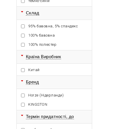
темно-синій
Склад
95% бавовна, 5% спандекс
100% бавовна
100% поліестер
Країна Виробник
Китай
Бренд
Horze (Нідерланди)
KINGSTON
Термін придатності, до