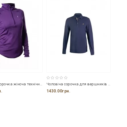
Фіолетова сорочка жіноча технічна Andie 34 розміру
Чоловіча сорочка для вершників Kingston розміру XL
н.
1430.00грн.