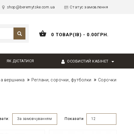
shop@beremytske.com.ua
Статус замовлення
0 ТОВАР(ІВ) - 0.00ГРН.
ЯК ДІСТАТИСЯ
ОСОБИСТИЙ КАБІНЕТ
іла вершника
Реглани, сорочки, футболки
Сорочки
вати:
Показати
За замовчуванням
12