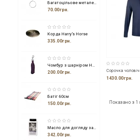
Багатоцільове металеве кільце з гачком
70.00грн.
Корда Harry's Horse
335.00грн.
Чомбур з шарніром Harry's Horse
200.00грн.
1430.00грн.
Батіг 60см
Показано з 1 п
150.00грн.
Масло для догляду за шкіряними виробами з бджолиним воском і пензлем
342.00грн.