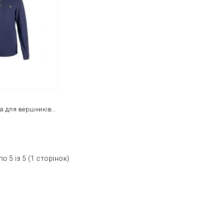
Сорочка чоловіча для вершників Kingston XXL
о 5 із 5 (1 сторінок)