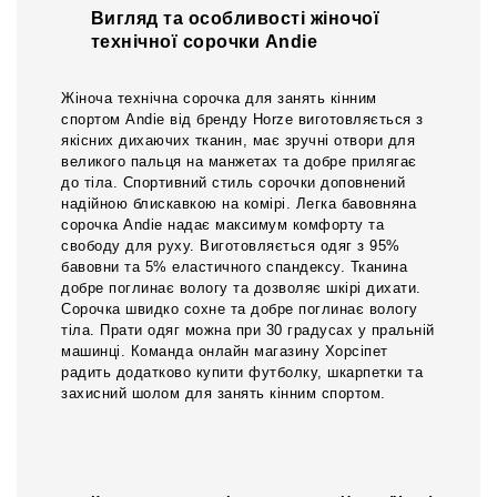
Вигляд та особливості жіночої
технічної сорочки Andie
Жіноча технічна сорочка для занять кінним
спортом Andie від бренду Horze виготовляється з
якісних дихаючих тканин, має зручні отвори для
великого пальця на манжетах та добре прилягає
до тіла. Спортивний стиль сорочки доповнений
надійною блискавкою на комірі. Легка бавовняна
сорочка Andie надає максимум комфорту та
свободу для руху. Виготовляється одяг з 95%
бавовни та 5% еластичного спандексу. Тканина
добре поглинає вологу та дозволяє шкірі дихати.
Сорочка швидко сохне та добре поглинає вологу
тіла. Прати одяг можна при 30 градусах у пральній
машинці. Команда онлайн магазину Хорсіпет
радить додатково купити футболку, шкарпетки та
захисний шолом для занять кінним спортом.