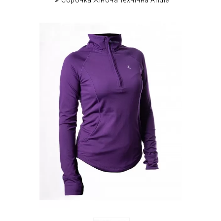
Сорочка жіноча технічна Andie