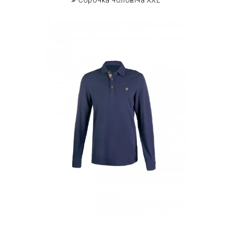
Сорочка чоловіча XXL