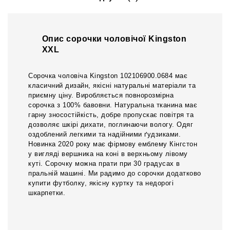
Опис сорочки чоловічої Kingston
XXL
Сорочка чоловіча Kingston 102106900.0684 має
класичний дизайн, якісні натуральні матеріали та
приємну ціну. Виробляється повнорозмірна
сорочка з 100% бавовни. Натуральна тканина має
гарну зносостійкість, добре пропускає повітря та
дозволяє шкірі дихати, поглинаючи вологу. Одяг
оздоблений легкими та надійними ґудзиками.
Новинка 2020 року має фірмову емблему Кінгстон
у вигляді вершника на коні в верхньому лівому
куті. Сорочку можна прати при 30 градусах в
пральній машині. Ми радимо до сорочки додатково
купити футболку, якісну куртку та недорогі
шкарпетки.