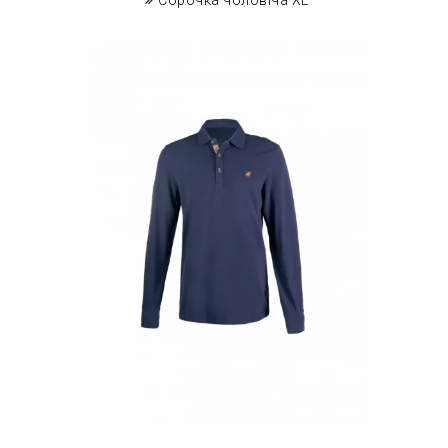
Сорочка чоловіча XL