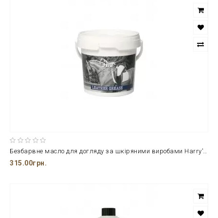
Безбарвне масло для догляду за шкіряними виробами Harry's Horse в баночках об'ємом 500 мл.
315.00грн.