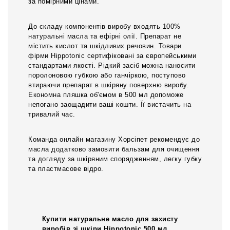
за помірними цінами.
До складу компонентів виробу входять 100%
натуральні масла та ефірні олії. Препарат не
містить кислот та шкідливих речовин. Товари
фірми Hippotonic сертифіковані за європейськими
стандартами якості. Рідкий засіб можна наносити
поролоновою губкою або ганчіркою, поступово
втираючи препарат в шкіряну поверхню виробу.
Економна пляшка об'ємом в 500 мл допоможе
непогано заощадити ваші кошти. Її вистачить на
тривалий час.
Команда онлайн магазину Хорсіпет рекомендує до
масла додатково замовити бальзам для очищення
та догляду за шкіряним спорядженням, легку губку
та пластмасове відро.
Купити натуральне масло для захисту
виробів зі шкіри Hippotonic 500 мл