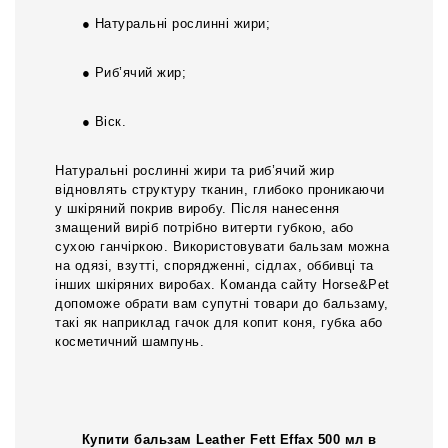
● Натуральні рослинні жири;
● Риб’ячий жир;
● Віск.
Натуральні рослинні жири та риб’ячий жир
відновлять структуру тканин, глибоко проникаючи
у шкіряний покрив виробу. Після нанесення
змащений виріб потрібно витерти губкою, або
сухою ганчіркою. Використовувати бальзам можна
на одязі, взутті, спорядженні, сідлах, оббивці та
інших шкіряних виробах. Команда сайту Horse&Pet
допоможе обрати вам супутні товари до бальзаму,
такі як наприклад гачок для копит коня, губка або
косметичний шампунь.
Купити бальзам Leather Fett Effax 500 мл в