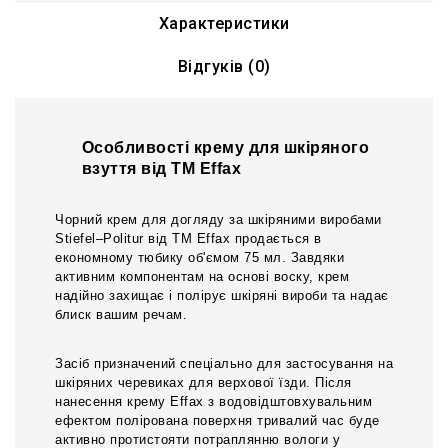
Характеристики
Відгуків (0)
Особливості крему для шкіряного
взуття від ТМ Effax
Чорний крем для догляду за шкіряними виробами
Stiefel–Politur від ТМ Effax продається в
економному тюбику об'ємом 75 мл. Завдяки
активним компонентам на основі воску, крем
надійно захищає і полірує шкіряні вироби та надає
блиск вашим речам.
Засіб призначений спеціально для застосування на
шкіряних черевиках для верхової їзди. Після
нанесення крему Effax з водовідштовхувальним
ефектом полірована поверхня тривалий час буде
активно протистояти потраплянню вологи у