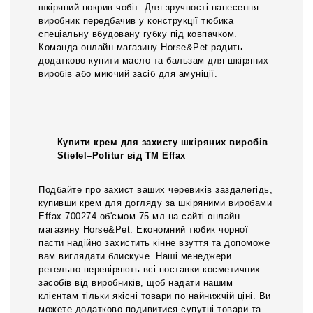
шкіряний покрив чобіт. Для зручності нанесення
виробник передбачив у конструкції тюбика
спеціальну вбудовану губку під ковпачком.
Команда онлайн магазину Horse&Pet радить
додатково купити масло та бальзам для шкіряних
виробів або миючий засіб для амуніції.
Купити крем для захисту шкіряних виробів
Stiefel–Politur від ТМ Effax
Подбайте про захист ваших черевиків заздалегідь,
купивши крем для догляду за шкіряними виробами
Effax 700274 об'ємом 75 мл на сайті онлайн
магазину Horse&Pet. Економний тюбик чорної
пасти надійно захистить кінне взуття та допоможе
вам виглядати блискуче. Наші менеджери
ретельно перевіряють всі поставки косметичних
засобів від виробників, щоб надати нашим
клієнтам тільки якісні товари по найнижчій ціні. Ви
можете додатково подивитися супутні товари та