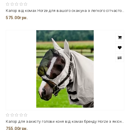
Капор від комах Horze для вашого скакуна з легкого сітчастого поліестеру
575.00грн.
Капор для захисту голови коня від комах бренду Horze з якісних матеріалів
755.00грн.