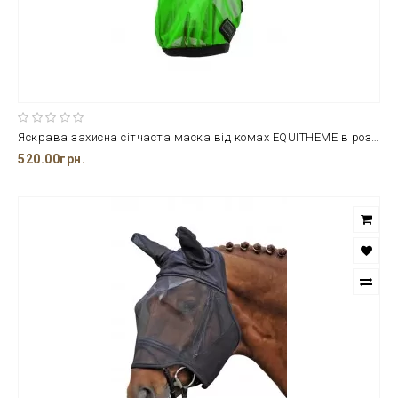
Яскрава захисна сітчаста маска від комах EQUITHEME в розмірі L
520.00грн.