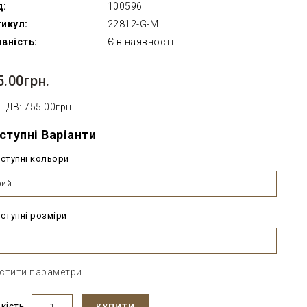
д:
100596
икул:
22812-G-M
вність:
Є в наявності
5.00грн.
 ПДВ: 755.00грн.
ступні Варіанти
ступні кольори
рий
ступні розміри
стити параметри
ькість