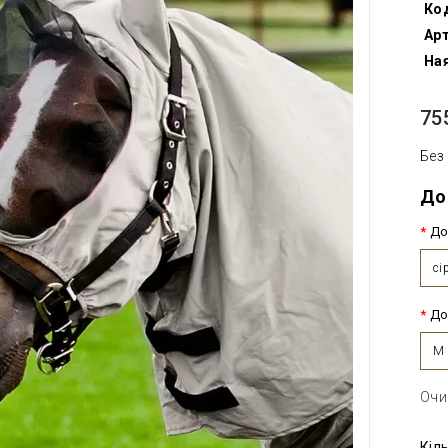
Ко
Арт
Ная
75
Без
До
До
сі
До
M
Очи
Кіл