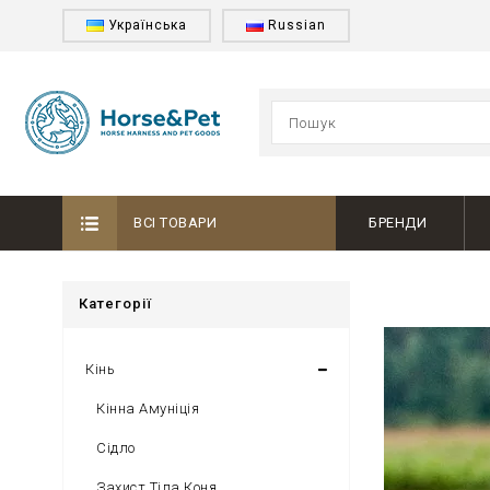
Українська
Russian
ВСІ ТОВАРИ
БРЕНДИ
Категорії
Кінь
Кінна Амуніція
Сідло
Захист Тіла Коня