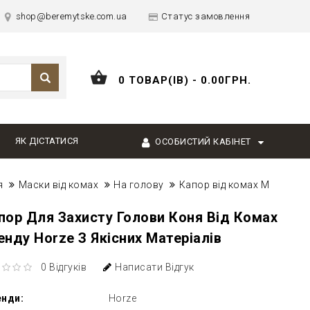
shop@beremytske.com.ua
Статус замовлення
0 ТОВАР(ІВ) - 0.00ГРН.
ЯК ДІСТАТИСЯ
ОСОБИСТИЙ КАБІНЕТ
я
Маски від комах
На голову
Капор від комах M
пор Для Захисту Голови Коня Від Комах
енду Horze З Якісних Матеріалів
0 Відгуків
Написати Відгук
енди:
Horze