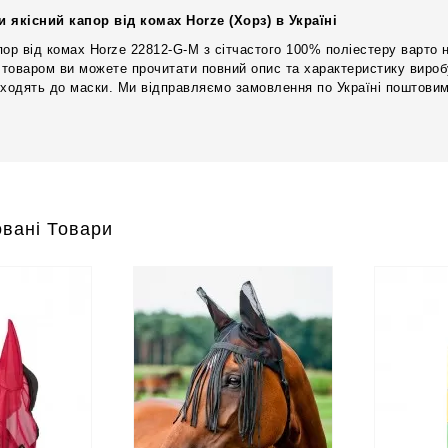
и якісний капор від комах Horze (Хорз) в Україні
пор від комах Horze 22812-G-M з сітчастого 100% поліестеру варто н
 товаром ви можете прочитати повний опис та характеристику виробу,
дходять до маски. Ми відправляємо замовлення по Україні поштовим
вані Товари