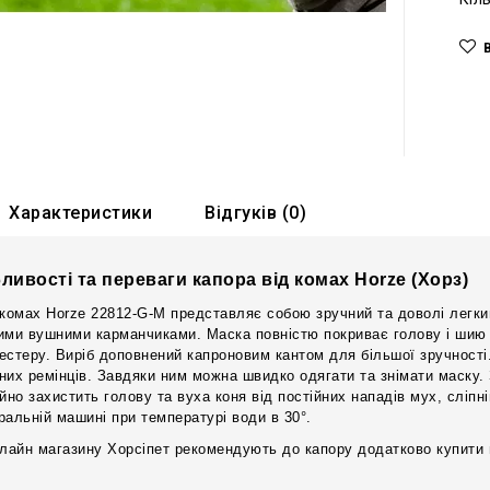
Характеристики
Відгуків (0)
ливості та переваги капора від комах Horze (Хорз)
 комах Horze 22812-G-M представляє собою зручний та доволі легкий 
ими вушними карманчиками. Маска повністю покриває голову і шию тв
естеру. Виріб доповнений капроновим кантом для більшої зручності
них ремінців. Завдяки ним можна швидко одягати та знімати маску. 
йно захистить голову та вуха коня від постійних нападів мух, сліпн
ральній машині при температурі води в 30°.
нлайн магазину Хорсіпет рекомендують до капору додатково купити п