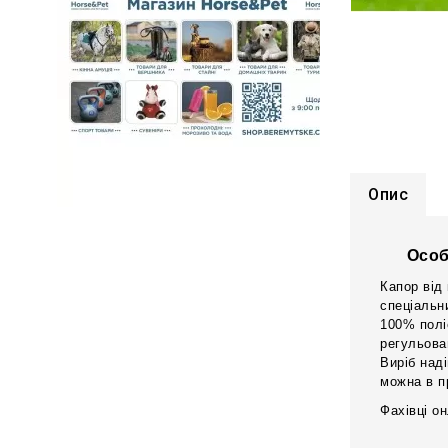
Опис
Особ
Капор від
спеціальн
100% полі
регульова
Виріб наді
можна в п
Фахівці о