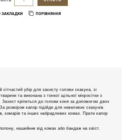
КУПИТИ
В ЗАКЛАДКИ
ПОРІВНЯННЯ
сітчастий убір для захисту голови скакуна, зі
арини та виконана з тонкої щільної мікросітки з
. Захист кріпиться до голови коня за допомогою двох
За розміром капор підійде для невеликих скакунів.
ів, комарів та інших набридливих комах. Прати капор
опону, нашийник від комах або бандаж на хвіст.