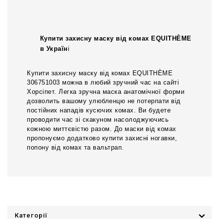
Купити захисну маску від комах EQUITHÈME
в Україн
і
Купити захисну маску від комах EQUITHÈME
306751003 можна в любий зручний час на сайті
Хорсіпет. Легка зручна маска анатомічної форми
дозволить вашому улюбленцю не потерпати від
постійних нападів кусючих комах. Ви будете
проводити час зі скакуном насолоджуючись
кожною миттєвістю разом. До маски від комах
пропонуємо додатково купити захисні ногавки,
попону від комах та вальтрап.
Категорії