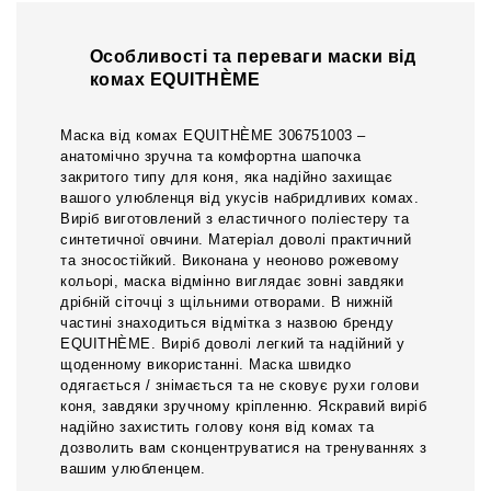
Особливості та переваги маски від
комах EQUITHÈME
Маска від комах EQUITHÈME 306751003 –
анатомічно зручна та комфортна шапочка
закритого типу для коня, яка надійно захищає
вашого улюбленця від укусів набридливих комах.
Виріб виготовлений з еластичного поліестеру та
синтетичної овчини. Матеріал доволі практичний
та зносостійкий. Виконана у неоново рожевому
кольорі, маска відмінно виглядає зовні завдяки
дрібній сіточці з щільними отворами. В нижній
частині знаходиться відмітка з назвою бренду
EQUITHÈME. Виріб доволі легкий та надійний у
щоденному використанні. Маска швидко
одягається / знімається та не сковує рухи голови
коня, завдяки зручному кріпленню. Яскравий виріб
надійно захистить голову коня від комах та
дозволить вам сконцентруватися на тренуваннях з
вашим улюбленцем.