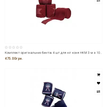
Комплект оригінальних бинтів 4 шт для ніг коня HKМ 3 м з 100% поліестеру та полярного флісу
475.00грн.