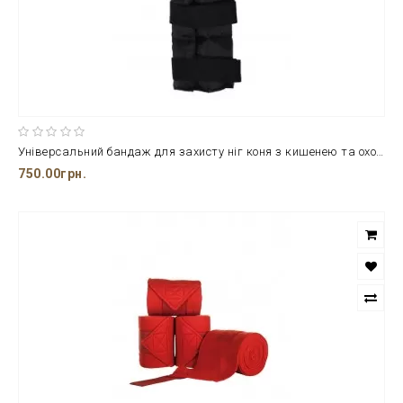
Універсальний бандаж для захисту ніг коня з кишенею та охолоджуючими пакунками від бренду QHP
750.00грн.