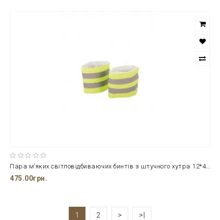
Пара м’яких світловідбиваючих бинтів з штучного хутра 12*45 см від Harry's Horse
475.00грн.
1
2
>
>|