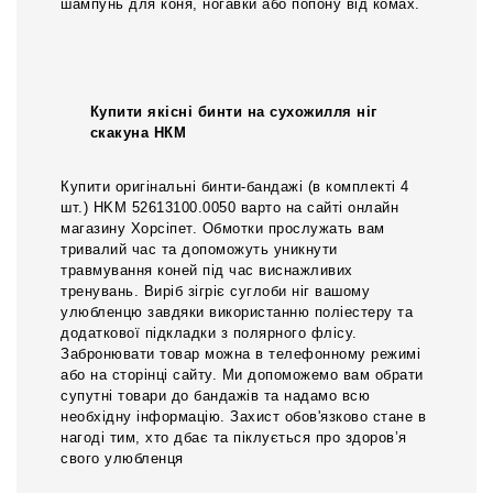
шампунь для коня, ногавки або попону від комах.
Купити якісні бинти на сухожилля ніг
скакуна НКМ
Купити оригінальні бинти-бандажі (в комплекті 4
шт.) HKМ 52613100.0050 варто на сайті онлайн
магазину Хорсіпет. Обмотки прослужать вам
тривалий час та допоможуть уникнути
травмування коней під час виснажливих
тренувань. Виріб зігріє суглоби ніг вашому
улюбленцю завдяки використанню поліестеру та
додаткової підкладки з полярного флісу.
Забронювати товар можна в телефонному режимі
або на сторінці сайту. Ми допоможемо вам обрати
супутні товари до бандажів та надамо всю
необхідну інформацію. Захист обов'язково стане в
нагоді тим, хто дбає та піклується про здоров’я
свого улюбленця