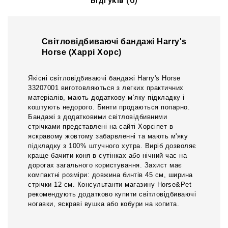
Відгуків (0)
Світловідбиваючі бандажі Harry's
Horse (Харрі Хорс)
Якісні світловідбиваючі бандажі Harry's Horse
33207001 виготовляються з легких практичних
матеріалів, мають додаткову м’яку підкладку і
коштують недорого. Бинти продаються попарно.
Бандажі з додатковими світловідбивними
стрічками представлені на сайті Хорсіпет в
яскравому жовтому забарвленні та мають м'яку
підкладку з 100% штучного хутра. Виріб дозволяє
краще бачити коня в сутінках або нічний час на
дорогах загального користування. Захист має
компактні розміри: довжина бинтів 45 см, ширина
стрічки 12 см. Консультанти магазину Horse&Pet
рекомендують додатково купити світловідбиваючі
ногавки, яскраві вушка або кобури на копита.