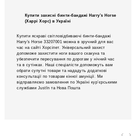
Купити захисні бинти-бандажі Harry's Horse
(Харрі Хорс) в Україні
Купити яскраві світловідбиваючі бинти-бандажі
Harry's Horse 33207001 можна в зручний для вас
час на сайті Хорсіпет. Універсальний захист
допоможе захистити ноги вашого скакуна та
убезпечити пересування по дорогам у нічний час
та в сутінках. Наші спеціалісти допоможуть вам
обрати супутні товари та нададуть додаткові
консультації по товарам кінної амуніції. Ми
відправляємо замовлення по Україні кур’єрськими
службами JustIn та Нова Пошта