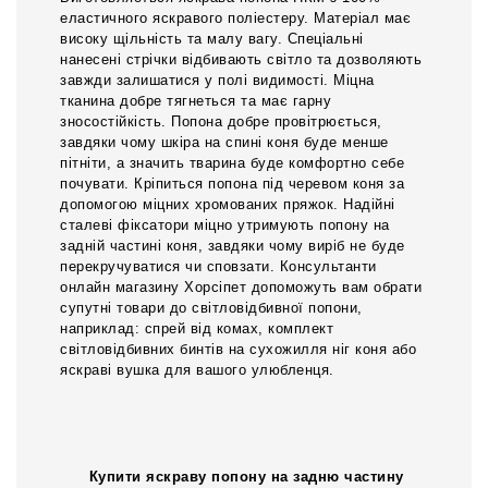
еластичного яскравого поліестеру. Матеріал має
високу щільність та малу вагу. Спеціальні
нанесені стрічки відбивають світло та дозволяють
завжди залишатися у полі видимості. Міцна
тканина добре тягнеться та має гарну
зносостійкість. Попона добре провітрюється,
завдяки чому шкіра на спині коня буде менше
пітніти, а значить тварина буде комфортно себе
почувати. Кріпиться попона під черевом коня за
допомогою міцних хромованих пряжок. Надійні
сталеві фіксатори міцно утримують попону на
задній частині коня, завдяки чому виріб не буде
перекручуватися чи сповзати. Консультанти
онлайн магазину Хорсіпет допоможуть вам обрати
супутні товари до світловідбивної попони,
наприклад: спрей від комах, комплект
світловідбивних бинтів на сухожилля ніг коня або
яскраві вушка для вашого улюбленця.
Купити яскраву попону на задню частину