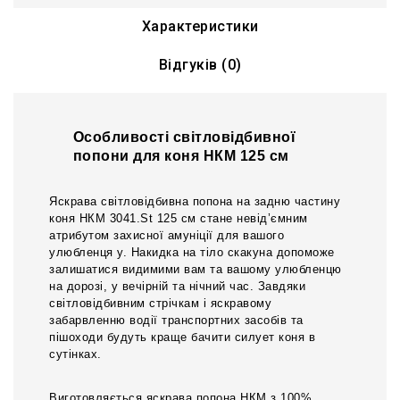
Характеристики
Відгуків (0)
Особливості світловідбивної
попони для коня НКМ 125 см
Яскрава світловідбивна попона на задню частину
коня НКМ 3041.St 125 см стане невід’ємним
атрибутом захисної амуніції для вашого
улюбленця у. Накидка на тіло скакуна допоможе
залишатися видимими вам та вашому улюбленцю
на дорозі, у вечірній та нічний час. Завдяки
світловідбивним стрічкам і яскравому
забарвленню водії транспортних засобів та
пішоходи будуть краще бачити силует коня в
сутінках.
Виготовляється яскрава попона НКМ з 100%