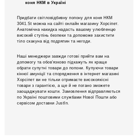
коня НКМ в Україні
Придбати світловідбивну попону для коня НКМ
3041.St можна на сайті онлайн магазину Хорсіпет.
Анатомічна накидка надасть вашому улюбленцю
високий ступінь безпеки та допоможе захистити
тіло скакуна від подряпин та негоди.
Наші менеджери завжди готові прийти вам на
допомогу та обов'язково підкажуть як краще
обрати супутні товари до попони. Купуючи товари
кінної амуніції та спорядження в інтернет магазині
Хорсіпет ви не тільки отримаєте високоякісні
товари з гарантією, а ще й не погано зможете
заощаджувати кошти. Замовлення відправляються
по Україні поштовими службами Нової Пошти або
сервісом доставки JustIn.