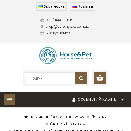
Українська
Russian
+38 (044) 333-39-90
shop@beremytske.com.ua
Статус замовлення
ОСОБИСТИЙ КАБІНЕТ
Кінь
Захист тіла коня
Попони
Світловідбиваючі
Захисна, світловідбиваюча попона на задню частину