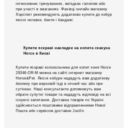
інтенсивних тренуваннях, виїздках галопом або
при участі в змаганнях. Фахівці онлайн магазину
Хорсіпет рекомендують додатково купити до кобур
якісні ногавки, бинти і бандажі.
Купити яскраві накладки на копита скакуна
Horze в Києві
Купити яскраві колокольчики для копит коня Horze
29346-OR-M можна на сайті інтернет магазину
Horse&Pet. Якісні кобури нададуть вам додаткову
безпеку при верховій їзді в нічний час або при
сутінках. Наші консультанти допоможуть вам
обрати супутні товари та нададуть відповіді на всі
існуючі запитання. Доставка товарів по Україні
здійснюється поштовими відправленнями Нової
Пошта або сервісом доставки JustIn.