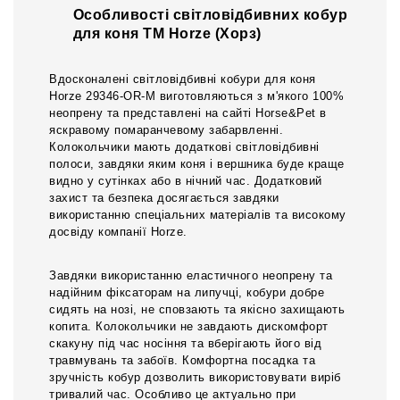
Особливості світловідбивних кобур
для коня ТМ Horze (Хорз)
Вдосконалені світловідбивні кобури для коня
Horze 29346-OR-M виготовляються з м'якого 100%
неопрену та представлені на сайті Horse&Pet в
яскравому помаранчевому забарвленні.
Колокольчики мають додаткові світловідбивні
полоси, завдяки яким коня і вершника буде краще
видно у сутінках або в нічний час. Додатковий
захист та безпека досягається завдяки
використанню спеціальних матеріалів та високому
досвіду компанії Horze.
Завдяки використанню еластичного неопрену та
надійним фіксаторам на липучці, кобури добре
сидять на нозі, не сповзають та якісно захищають
копита. Колокольчики не завдають дискомфорт
скакуну під час носіння та вберігають його від
травмувань та забоїв. Комфортна посадка та
зручність кобур дозволить використовувати виріб
тривалий час. Особливо це актуально при