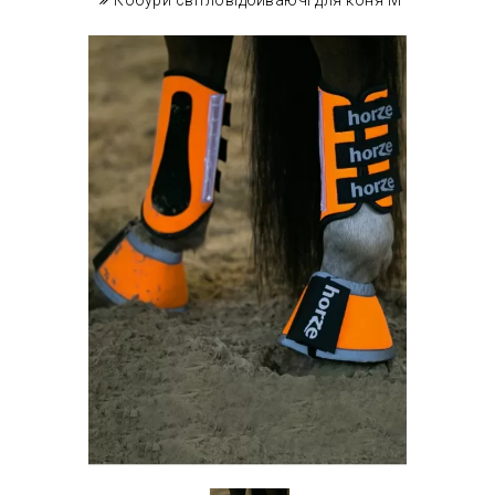
Кобури світловідбиваючі для коня M