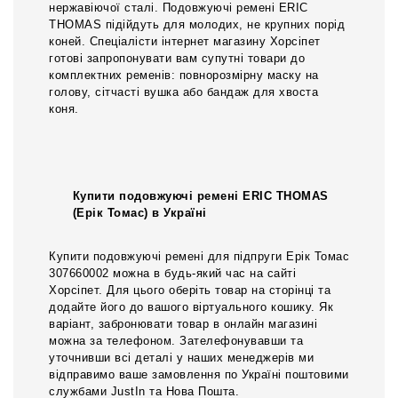
нержавіючої сталі. Подовжуючі ремені ERIC
THOMAS підійдуть для молодих, не крупних порід
коней. Спеціалісти інтернет магазину Хорсіпет
готові запропонувати вам супутні товари до
комплектних ременів: повнорозмірну маску на
голову, сітчасті вушка або бандаж для хвоста
коня.
Купити подовжуючі ремені ERIC THOMAS
(Ерік Томас) в Україні
Купити подовжуючі ремені для п
ідпруги
Ерік Томас
307660002 можна в будь-який час на сайті
Хорсіпет. Для цього оберіть товар на сторінці та
додайте його до вашого віртуального кошику. Як
варіант, забронювати товар в онлайн магазині
можна за телефоном. Зателефонувавши та
уточнивши всі деталі у наших менеджерів ми
відправимо ваше замовлення по Україні поштовими
службами JustIn та Нова Пошта.