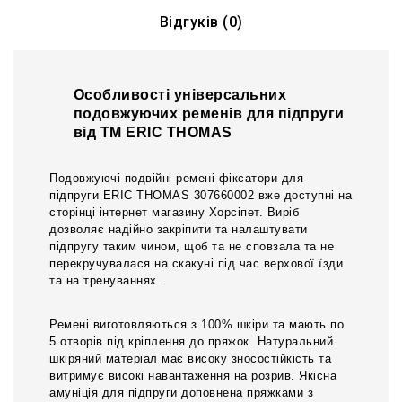
Відгуків (0)
Особливості універсальних
подовжуючих ременів для підпруги
від ТМ ERIC THOMAS
Подовжуючі подвійні ремені-фіксатори для
підпруги
ERIC THOMAS 307660002 вже доступні на
сторінці інтернет магазину Хорсіпет. Виріб
дозволяє надійно закріпити та налаштувати
п
ідпругу
таким чином, щоб
та
не сповзала та не
перекручувалася на скакуні під час верхової їзди
та на тренуваннях.
Ремені виготовляються з 100% шкіри та мають по
5 отворів під кріплення до пряжок. Натуральний
шкіряний матеріал має високу зносостійкість та
витримує високі навантаження на розрив. Якісна
амуніція для
підпруги
доповнена пряжками з