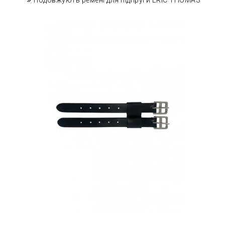
Подовжують ремені для підпруги ERIC THOMAS