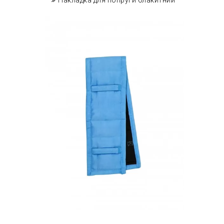
Накладка для попруги блакитний