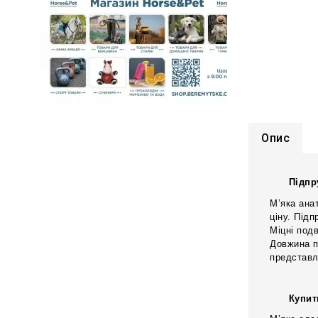
Опис
Підпр
М’яка анат
ціну. Підп
Міцні под
Довжина п
представл
Купит