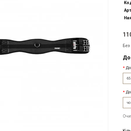
Ко
Арт
Ная
11
Без
До
До
6
До
чо
Очи
Кіл