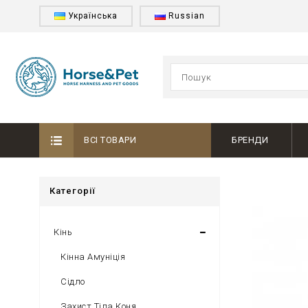
Українська
Russian
ВСІ ТОВАРИ
БРЕНДИ
Категорії
Кінь
Кінна Амуніція
Сідло
Захист Тіла Коня