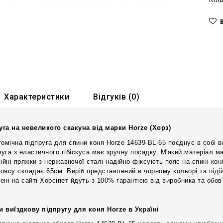
Характеристики
Відгуків (0)
уга на невеликого скакуна від марки Horze (Хорз)
омічна підпруга для спини коня Horze 14639-BL-65 поєднує в собі ви
руга з еластичного гібіскуса має зручну посадку. М'який матеріал ма
війні пряжки з нержавіючої сталі надійно фіксують пояс на спині ко
оясу складає 65см. Виріб представлений в чорному кольорі та підій
ені на сайті Хорсіпет йдуть з 100% гарантією від виробника та обов
и виїздкову підпругу для коня Horze в Україні