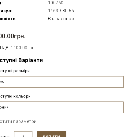
д:
100760
икул:
14639-BL-65
вність:
Є в наявності
00.00грн.
 ПДВ: 1100.00грн.
ступні Варіанти
ступні розміри
5см
ступні кольори
рний
стити параметри
ькість