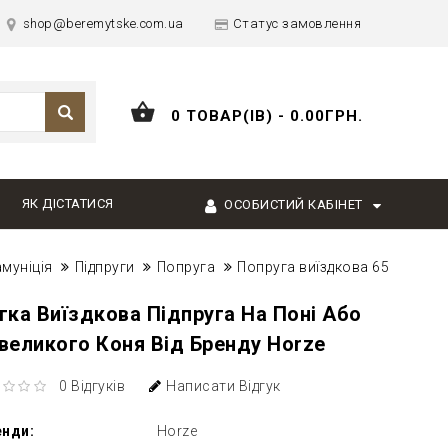
shop@beremytske.com.ua
Статус замовлення
0 ТОВАР(ІВ) - 0.00ГРН.
ЯК ДІСТАТИСЯ
ОСОБИСТИЙ КАБІНЕТ
амуніція
Підпруги
Попруга
Попруга виїздкова 65
гка Виїздкова Підпруга На Поні Або
великого Коня Від Бренду Horze
0 Відгуків
Написати Відгук
енди:
Horze