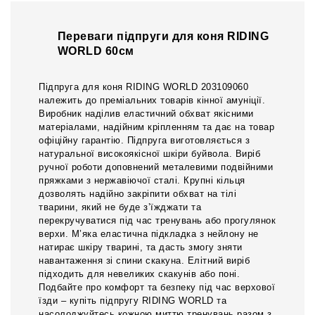
Переваги підпруги для коня RIDING
WORLD 60см
Підпруга для коня RIDING WORLD 203109060
належить до преміальних товарів кінної амуніції.
Виробник наділив еластичний обхват якісними
матеріалами, надійним кріпленням та дає на товар
офіційну гарантію. Підпруга виготовляється з
натуральної високоякісної шкіри буйвола. Виріб
ручної роботи доповнений металевими подвійними
пряжками з нержавіючої сталі. Крупні кільця
дозволять надійно закріпити обхват на тілі
тварини, який не буде з’їжджати та
перекручуватися під час тренувань або прогулянок
верхи. М’яка еластична підкладка з нейлону не
натирає шкіру тварині, та дасть змогу зняти
навантаження зі спини скакуна. Елітний виріб
підходить для невеликих скакунів або поні.
Подбайте про комфорт та безпеку під час верхової
їзди – купіть підпругу RIDING WORLD та
насолоджуйтесь кожною миттю тренувань разом з