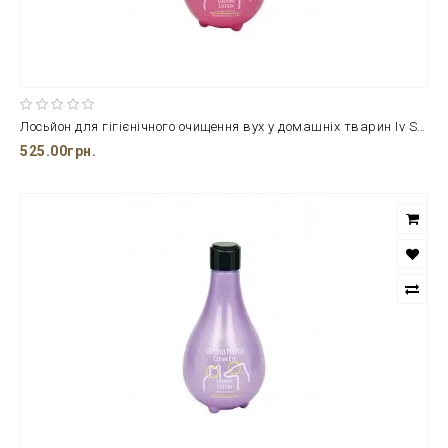
Лосьйон для гігієнічного очищення вух у домашніх тварин Iv San Bernard Clean Ear 250 мл.
525.00грн.