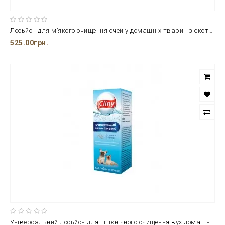
Лосьйон для м’якого очищення очей у домашніх тварин з екстрактом цілющої ромашки Iv San Bernard Clean Eyes 250 мл
525.00грн.
Універсальний лосьйон для гігієнічного очищення вух домашніх улюбленців від ТМ Cliny