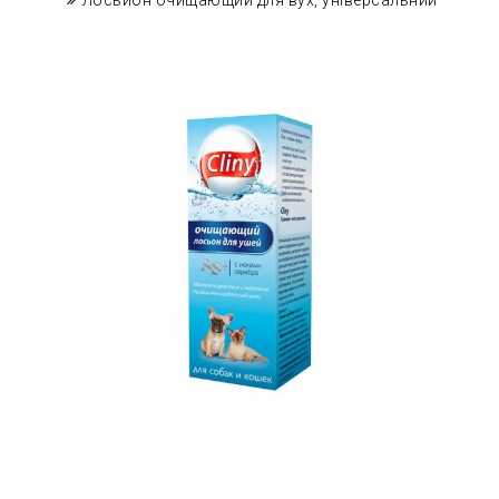
Лосьйон очищающий для вух, універсальний