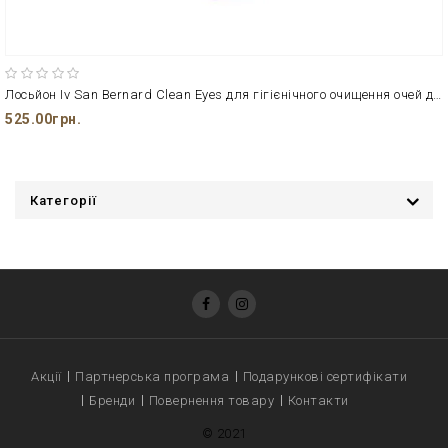
Лосьйон Iv San Bernard Clean Eyes для гігієнічного очищення очей дом.твар., з ромашкою
525.00грн.
Категорії
Акції
Партнерська програма
Подарункові сертифікати
Бренди
Повернення товару
Контакти
© 2021