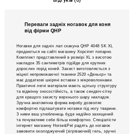
Відгуків (0)
Переваги задніх ногавок для коня
від фірми QHP
Ногавки для задніх лап скакуна QHP 4048 SK XL
продаються на сайті магазину Хорсіпет попарно.
Комплект представлений в розмірі XL з висотою
накладок 35 сантиметрів підійде для крупних
дорослих порід коней. Захист виготовляється з
міцної непромокаючої тканини 2520 «Деньєр» та
має додаткові шкіряні вставки з мікроволокнами.
Практичні легкі матеріали мають щільну структуру
та відмінну зносостійкість, а також сендвіч-сітку
для кращого захисту верхнього шару накладок.
Зручна анатомічна форма виробу дозволяє
комфортно підлаштувати ногавки під ногу тварини.
З ними ваш улюбленець буде надійно захищений
та почуватиме себе більш комфортно. Спеціалісти
інтернет магазину Horse&Pet радять до ногавок
замовити охолоджуючий (зігріваючий) гель, зручні