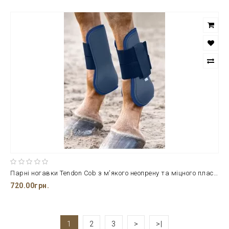
Парні ногавки Tendon Cob з м'якого неопрену та міцного пластику
720.00грн.
1
2
3
>
>|