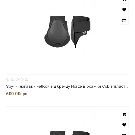
Зручні ногавки Fetlock від бренду Horze в розмірі Cob з пластику та м'якого неопрену
600.00грн.