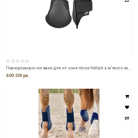
Повнорозмірні ногавки для ніг коня Horze Fetlock з м'якого неопрену та безпечного пластику
600.00грн.