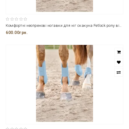
Комфортні неопренові ногавки для ніг скакуна Fetlock pony від компанії Horze
600.00грн.